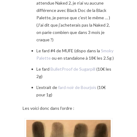
attendue Naked 2, je n’ai vu aucune
différence avec Black Doc de la Black
Palette, je pense que c’est le même … )
(J’ai dit que j’acheterais pas la Naked 2,
on parie combien que dans 3 mois je
craque ?)
Le fard #4 de MUFE (dispo dans la
Smoky
Palette
ou en standalone à 18€ les 2.5g )
Le fard
BulletProof de Sugarpill
(10€ les
2g)
L’extrait de
fard noir de Bourjois
(10€
pour 1g)
Les voici donc dans l’ordre :