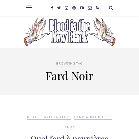
BROWSING TAG
Fard Noir
BEAUTÉ ALTERNATIVE
FARD À PAUPIÈRES
YEUX
Quel fard à paupières