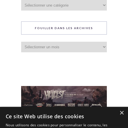
Catégories
du
blog
FOUILLER DANS LES ARCHIVES
Fouiller
dans
les
archives
×
Ce site Web utilise des cookies
Nous utilisons des cookies pour personnaliser le contenu, les