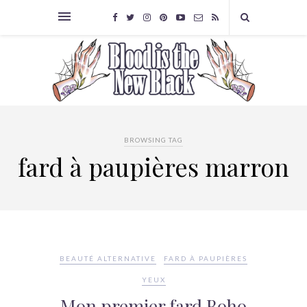
BROWSING TAG
fard à paupières marron
BEAUTÉ ALTERNATIVE
FARD À PAUPIÈRES
YEUX
Mon premier fard Boho