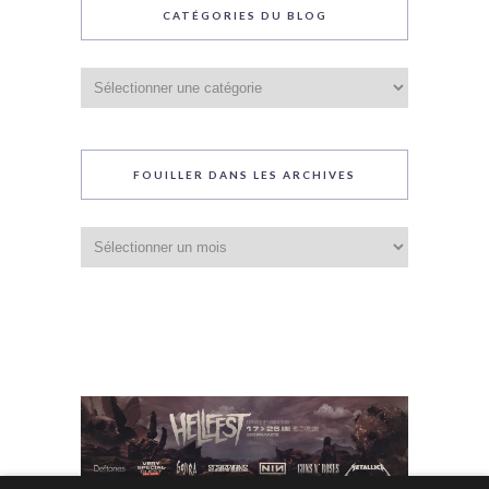
CATÉGORIES DU BLOG
Catégories
du
blog
FOUILLER DANS LES ARCHIVES
Fouiller
dans
les
archives