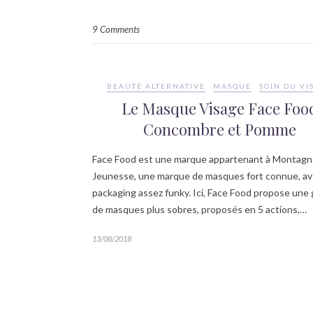
9 Comments
BEAUTÉ ALTERNATIVE
MASQUE
SOIN DU VI
Le Masque Visage Face Foo
Concombre et Pomme
Face Food est une marque appartenant à Montag
Jeunesse, une marque de masques fort connue, av
packaging assez funky. Ici, Face Food propose un
de masques plus sobres, proposés en 5 actions,…
13/08/2018