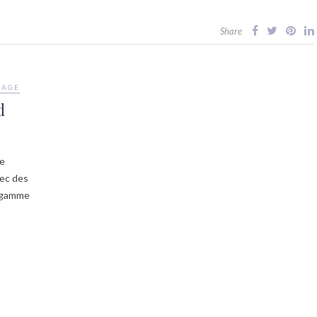
Share
SAGE
d
ne
ec des
e gamme