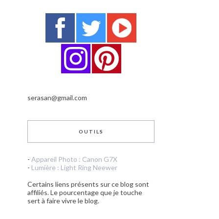
serasan@gmail.com
OUTILS
-
Appareil Photo : Canon G7X
-
Lumière : Light Ring Neewer
Certains liens présents sur ce blog sont
affiliés. Le pourcentage que je touche
sert à faire vivre le blog.