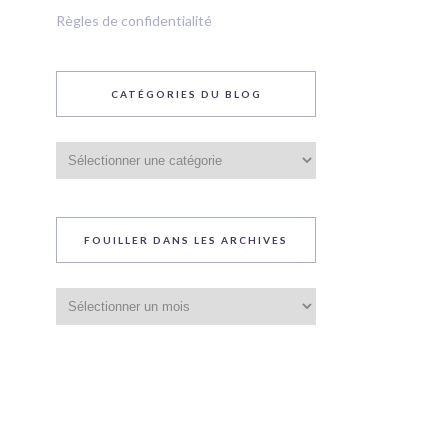
Règles de confidentialité
CATÉGORIES DU BLOG
Catégories
du
blog
FOUILLER DANS LES ARCHIVES
Fouiller
dans
les
archives