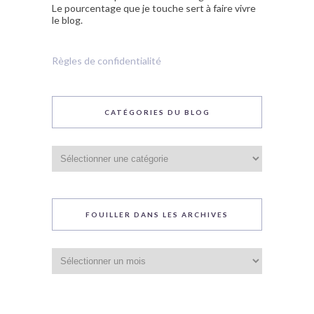
Le pourcentage que je touche sert à faire vivre
le blog.
Règles de confidentialité
CATÉGORIES DU BLOG
Catégories
du
blog
FOUILLER DANS LES ARCHIVES
Fouiller
dans
les
archives