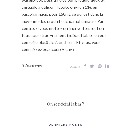
waterproof, c’est un très bon produit, doux et
agréable à utiliser. Il coute environ 11€ en
parapharmacie pour 150mL ce qui est dans la
moyenne des produits de parapharmacie. Par
contre, si vous mettez du liner waterproof ou
tout autre truc vraiment indécrottable, je vous
conseille plutôt le
Algotherm
. Et vous, vous
connaissez beaucoup Vichy ?
0 Comments
Share
On se rejoint là bas ?
DERNIERS POSTS