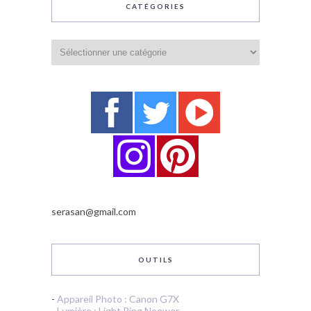
CATÉGORIES
Catégories
serasan@gmail.com
OUTILS
-
Appareil Photo : Canon G7X
-
Lumière : Light Ring Neewer