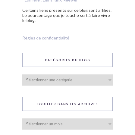
Certains liens présents sur ce blog sont affiliés.
Le pourcentage que je touche sert à faire vivre
le blog.
Règles de confidentialité
CATÉGORIES DU BLOG
Catégories
du
blog
FOUILLER DANS LES ARCHIVES
Fouiller
dans
les