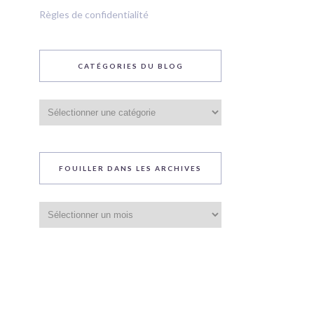
Règles de confidentialité
CATÉGORIES DU BLOG
Catégories
du
blog
FOUILLER DANS LES ARCHIVES
Fouiller
dans
les
archives