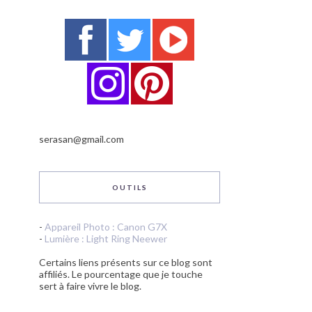
serasan@gmail.com
OUTILS
-
Appareil Photo : Canon G7X
-
Lumière : Light Ring Neewer
Certains liens présents sur ce blog sont
affiliés. Le pourcentage que je touche
sert à faire vivre le blog.