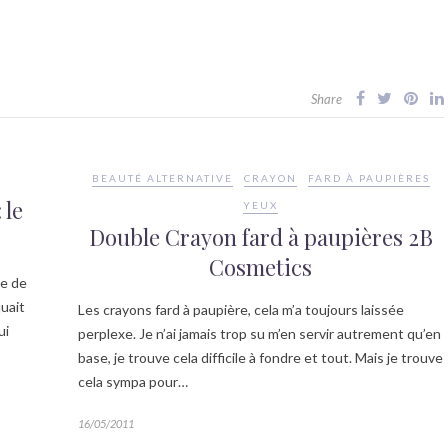
Share
BEAUTÉ ALTERNATIVE
CRAYON
FARD À PAUPIÈRES
 le
YEUX
Double Crayon fard à paupières 2B
Cosmetics
me de
uait
Les crayons fard à paupière, cela m’a toujours laissée
ui
perplexe. Je n’ai jamais trop su m’en servir autrement qu’en
base, je trouve cela difficile à fondre et tout. Mais je trouve
cela sympa pour…
16/05/2011