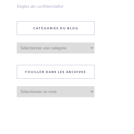
Règles de confidentialité
CATÉGORIES DU BLOG
Catégories
du
blog
FOUILLER DANS LES ARCHIVES
Fouiller
dans
les
archives