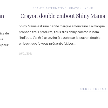
BEAUTÉ ALTERNATIVE
CRAYON
YEUX
an
Crayon double embout Shiny Mama
Shiny Mama est une petite marque américaine. La marque
propose trois produits, tous très shiny comme le nom
ics de
l’indique. J’ai été assez intéressée par le crayon double
s à
embout que je vous présente ici. Les…
s pour
18/01/2011
OLDER POSTS