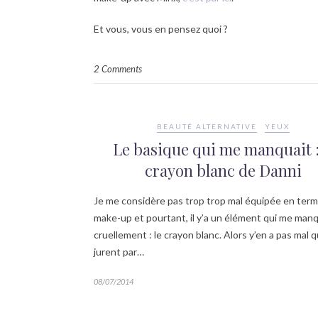
Et vous, vous en pensez quoi ?
2 Comments
BEAUTÉ ALTERNATIVE
YEUX
Le basique qui me manquait :
crayon blanc de Danni
Je me considère pas trop trop mal équipée en ter
make-up et pourtant, il y’a un élément qui me manq
cruellement : le crayon blanc. Alors y’en a pas mal q
jurent par…
08/07/2014