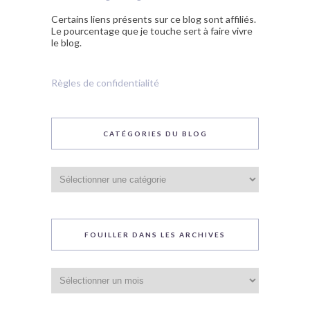
Certains liens présents sur ce blog sont affiliés.
Le pourcentage que je touche sert à faire vivre
le blog.
Règles de confidentialité
CATÉGORIES DU BLOG
Catégories
du
blog
FOUILLER DANS LES ARCHIVES
Fouiller
dans
les
archives