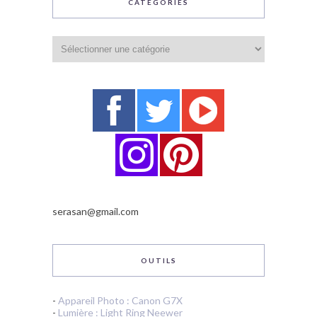
CATÉGORIES
Catégories
serasan@gmail.com
OUTILS
-
Appareil Photo : Canon G7X
-
Lumière : Light Ring Neewer