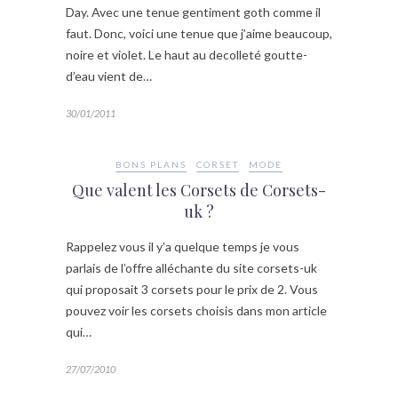
Day. Avec une tenue gentiment goth comme il
faut. Donc, voici une tenue que j’aime beaucoup,
noire et violet. Le haut au decolleté goutte-
d’eau vient de…
30/01/2011
BONS PLANS
CORSET
MODE
Que valent les Corsets de Corsets-
uk ?
Rappelez vous il y’a quelque temps je vous
parlais de l’offre alléchante du site corsets-uk
qui proposait 3 corsets pour le prix de 2. Vous
pouvez voir les corsets choisis dans mon article
qui…
27/07/2010