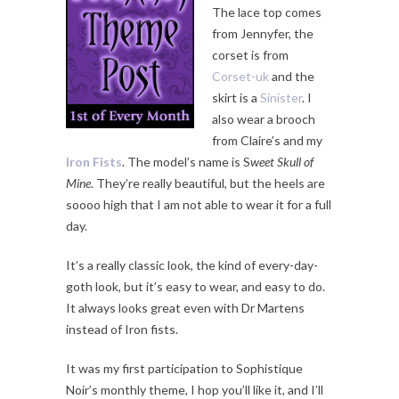
The lace top comes
from Jennyfer, the
corset is from
Corset-uk
and the
skirt is a
Sinister
. I
also wear a brooch
from Claire’s and my
Iron Fists
. The model’s name is S
weet Skull of
Mine
. They’re really beautiful, but the heels are
soooo high that I am not able to wear it for a full
day.
It’s a really classic look, the kind of every-day-
goth look, but it’s easy to wear, and easy to do.
It always looks great even with Dr Martens
instead of Iron fists.
It was my first participation to Sophistique
Noir’s monthly theme, I hop you’ll like it, and I’ll