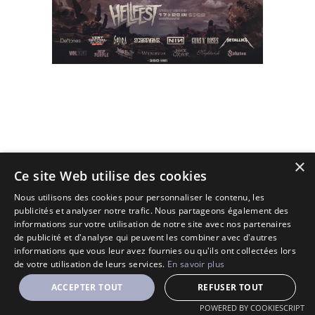
×
(C) 2010 - 2026 - All Rights Reserved.
Ce site Web utilise des cookies
Designé et Customisé par Seraf' sur une base de Solopine
Nous utilisons des cookies pour personnaliser le contenu, les
publicités et analyser notre trafic. Nous partageons également des
informations sur votre utilisation de notre site avec nos partenaires
de publicité et d'analyse qui peuvent les combiner avec d'autres
informations que vous leur avez fournies ou qu'ils ont collectées lors
de votre utilisation de leurs services.
En savoir plus
ACCEPTER TOUT
REFUSER TOUT
POWERED BY COOKIESCRIPT