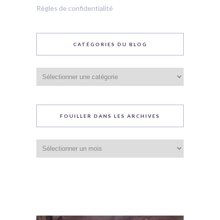
Règles de confidentialité
CATÉGORIES DU BLOG
Catégories
du
blog
FOUILLER DANS LES ARCHIVES
Fouiller
dans
les
archives