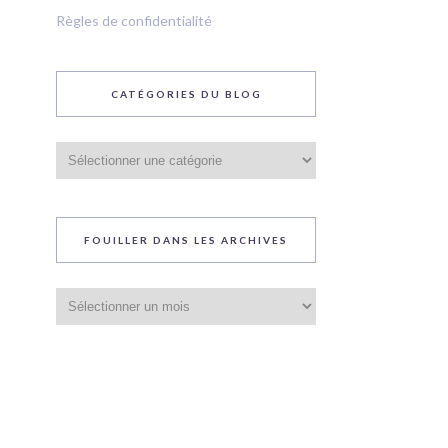
Règles de confidentialité
CATÉGORIES DU BLOG
Catégories
du
blog
FOUILLER DANS LES ARCHIVES
Fouiller
dans
les
archives