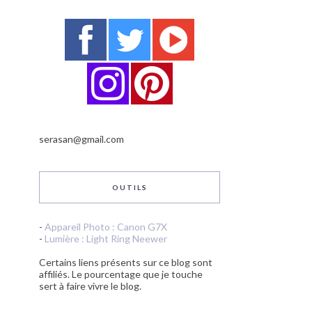
serasan@gmail.com
OUTILS
-
Appareil Photo : Canon G7X
-
Lumière : Light Ring Neewer
Certains liens présents sur ce blog sont
affiliés. Le pourcentage que je touche
sert à faire vivre le blog.