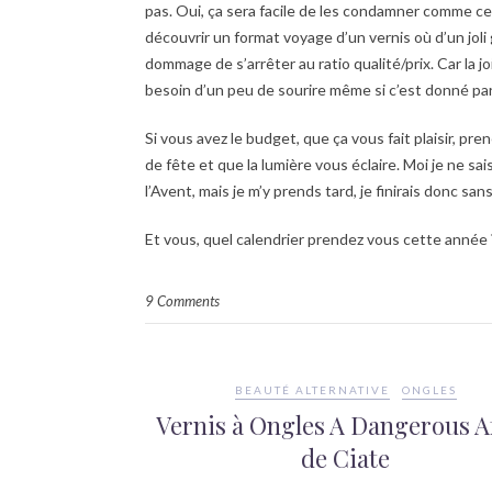
pas. Oui, ça sera facile de les condamner comme cel
découvrir un format voyage d’un vernis où d’un joli ge
dommage de s’arrêter au ratio qualité/prix. Car la
besoin d’un peu de sourire même si c’est donné pa
Si vous avez le budget, que ça vous fait plaisir, pr
de fête et que la lumière vous éclaire. Moi je ne sa
l’Avent, mais je m’y prends tard, je finirais donc san
Et vous, quel calendrier prendez vous cette année 
9 Comments
BEAUTÉ ALTERNATIVE
ONGLES
Vernis à Ongles A Dangerous Af
de Ciate