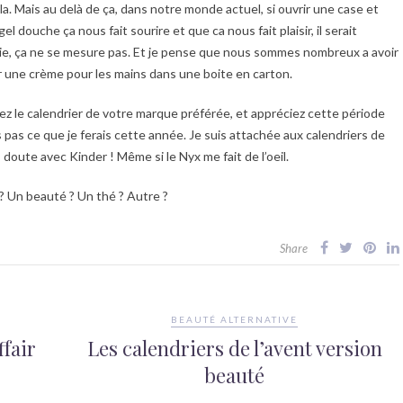
a. Mais au delà de ça, dans notre monde actuel, si ouvrir une case et
l douche ça nous fait sourire et que ca nous fait plaisir, il serait
 joie, ça ne se mesure pas. Et je pense que nous sommes nombreux a avoir
r une crème pour les mains dans une boite en carton.
enez le calendrier de votre marque préférée, et appréciez cette période
is pas ce que je ferais cette année. Je suis attachée aux calendriers de
s doute avec Kinder ! Même si le Nyx me fait de l’oeil.
? Un beauté ? Un thé ? Autre ?
Share
BEAUTÉ ALTERNATIVE
fair
Les calendriers de l’avent version
beauté