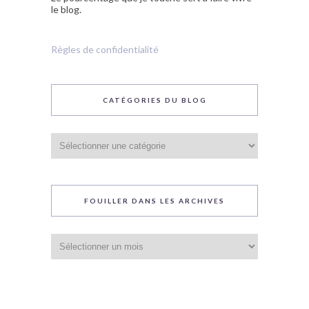
le blog.
Règles de confidentialité
CATÉGORIES DU BLOG
Catégories
du
blog
FOUILLER DANS LES ARCHIVES
Fouiller
dans
les
archives