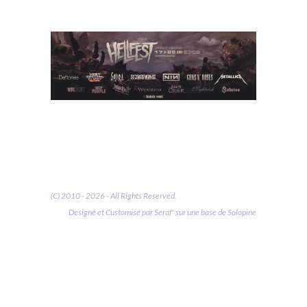
(C) 2010 - 2026 - All Rights Reserved.
Designé et Customisé par Seraf' sur une base de Solopine