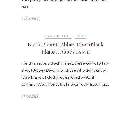
des…
27/04/2012
DARK PLANET
MODE
Black Planet : Abbey DawnBlack
Planet : Abbey Dawn
For this second Black Planet, we’re going to talk
about Abbey Dawn. For those who don’t know,
it’s a brand of clothing designed by Avril
Lavigne. Well , honestly, I never really liked her,…
19/04/2012