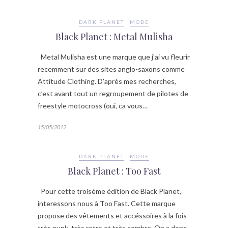
DARK PLANET
MODE
Black Planet : Metal Mulisha
Metal Mulisha est une marque que j’ai vu fleurir
recemment sur des sites anglo-saxons comme
Attitude Clothing. D’après mes recherches,
c’est avant tout un regroupement de pilotes de
freestyle motocross (oui, ca vous…
15/05/2012
DARK PLANET
MODE
Black Planet : Too Fast
Pour cette troisème édition de Black Planet,
interessons nous à Too Fast. Cette marque
propose des vêtements et accéssoires à la fois
très punk, très retro et très sombre. On a donc