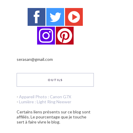
serasan@gmail.com
OUTILS
-
Appareil Photo : Canon G7X
-
Lumière : Light Ring Neewer
Certains liens présents sur ce blog sont
affiliés. Le pourcentage que je touche
sert à faire vivre le blog.