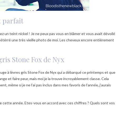
 parfait
lez un teint nickel ! Je ne peux pas vous en blâmer et vous avait dévoilé
 détérré une très vieille photo de moi. Les cheveux encore entièrement
gris Stone Fox de Nyx
ouge à lèvres gris Stone Fox de Nyx qui a débarqué ce printemps et que
range et faire peur, mais moi je la trouve incroyablement classe. Cela
nt, même si je ne l’ai pas inclus dans mes favoris de l’année, j’aurais
s de cette année. Etes-vous en accord avec ces chiffres ? Quels sont vos