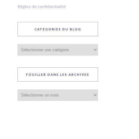
Règles de confidentialité
CATÉGORIES DU BLOG
Catégories
du
blog
FOUILLER DANS LES ARCHIVES
Fouiller
dans
les
archives