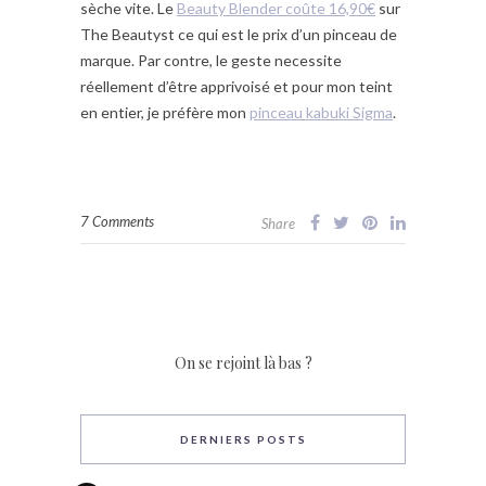
sèche vite. Le
Beauty Blender coûte 16,90€
sur
The Beautyst ce qui est le prix d’un pinceau de
marque. Par contre, le geste necessite
réellement d’être apprivoisé et pour mon teint
en entier, je préfère mon
pinceau kabuki Sigma
.
7 Comments
Share
On se rejoint là bas ?
DERNIERS POSTS