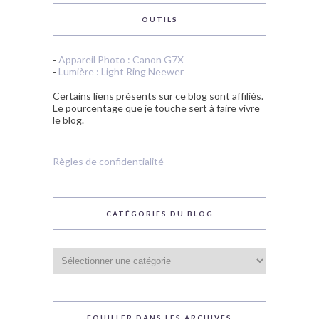
OUTILS
-
Appareil Photo : Canon G7X
-
Lumière : Light Ring Neewer
Certains liens présents sur ce blog sont affiliés.
Le pourcentage que je touche sert à faire vivre
le blog.
Règles de confidentialité
CATÉGORIES DU BLOG
Catégories
du
blog
FOUILLER DANS LES ARCHIVES