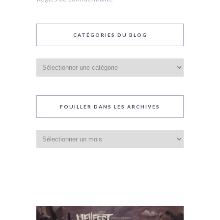
CATÉGORIES DU BLOG
Catégories
du
blog
FOUILLER DANS LES ARCHIVES
Fouiller
dans
les
archives