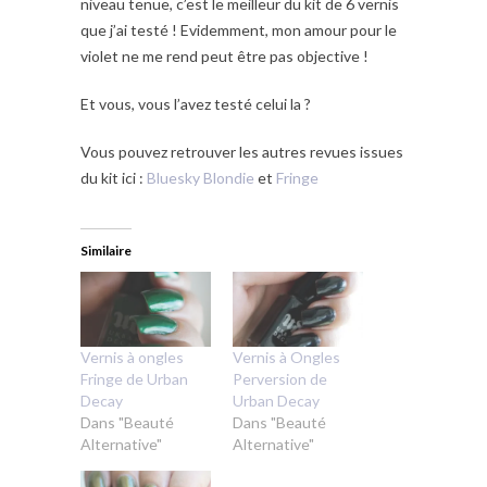
niveau tenue, c’est le meilleur du kit de 6 vernis
que j’ai testé ! Evidemment, mon amour pour le
violet ne me rend peut être pas objective !
Et vous, vous l’avez testé celui la ?
Vous pouvez retrouver les autres revues issues
du kit ici :
Bluesky Blondie
et
Fringe
Similaire
Vernis à ongles
Vernis à Ongles
Fringe de Urban
Perversion de
Decay
Urban Decay
Dans "Beauté
Dans "Beauté
Alternative"
Alternative"