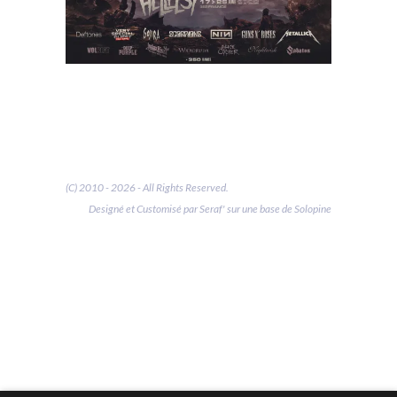
(C) 2010 - 2026 - All Rights Reserved.
Designé et Customisé par Seraf' sur une base de Solopine