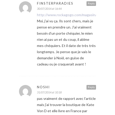
FINSTERPARADIES
Reply
30/07/2014 at 16:44
http://www.rockagogo.com/magasin/rayon_access
Moi, j’ai vu ça. Ils sont chers, mais je
pense en prendre un. J’ai vraiment
besoin d’un porte chéquier, le mien
n’en ai pas un et du coup, il abîme
mes chéquiers. Et il date de très très
longtemps. Je pense que je vais le
demander à Noël, en guise de
cadeau ou je craquerait avant !
NOSHI
Reply
31/07/2014 at 10:18
pas vraiment de rapport avec l’article
mais j’ai trouver la boutique de Kate
Von D et elle livre en France par