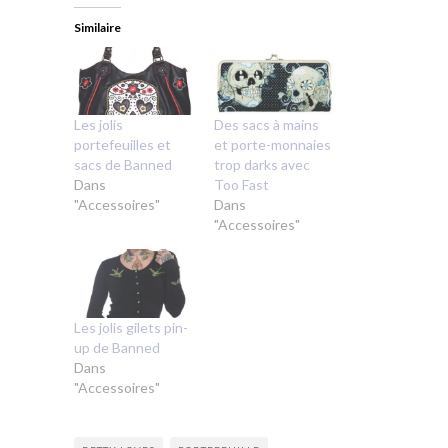
Similaire
Les jolis
Des sacs à mains
portefeuilles et
et porte-monnaies
sacs de Banned
trop darks avec
Dans
Too Fast
"Accessoires"
Dans
"Accessoires"
Les jolis gilets pin-
up de Banned
Dans
"Accessoires"