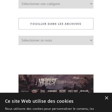
Catégories
du
blog
FOUILLER DANS LES ARCHIVES
Fouiller
dans
les
archives
×
Ce site Web utilise des cookies
Nous utilisons des cookies pour personnaliser le contenu, les