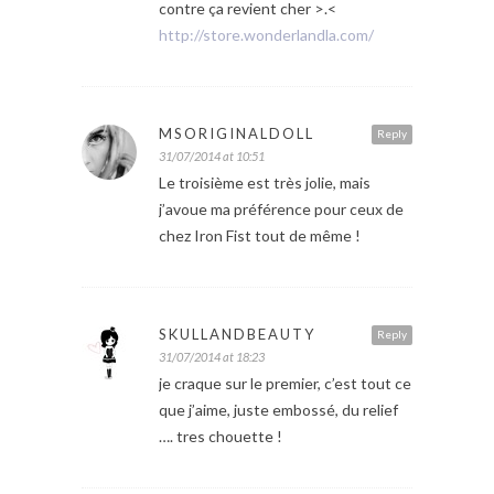
contre ça revient cher >.<
http://store.wonderlandla.com/
MSORIGINALDOLL
Reply
31/07/2014 at 10:51
Le troisième est très jolie, mais
j’avoue ma préférence pour ceux de
chez Iron Fist tout de même !
SKULLANDBEAUTY
Reply
31/07/2014 at 18:23
je craque sur le premier, c’est tout ce
que j’aime, juste embossé, du relief
…. tres chouette !