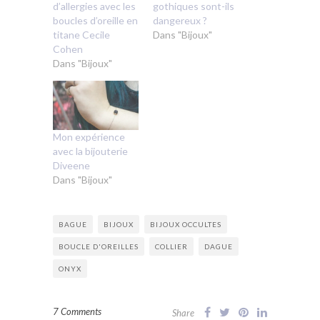
d’allergies avec les
gothiques sont-ils
boucles d’oreille en
dangereux ?
titane Cecile
Dans "Bijoux"
Cohen
Dans "Bijoux"
Mon expérience
avec la bijouterie
Diveene
Dans "Bijoux"
BAGUE
BIJOUX
BIJOUX OCCULTES
BOUCLE D'OREILLES
COLLIER
DAGUE
ONYX
7 Comments
Share