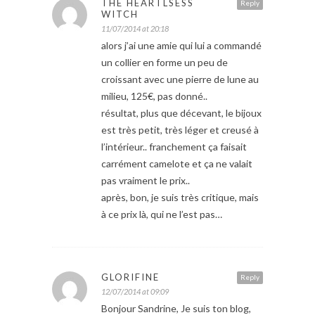
THE HEARTLSESS
Reply
WITCH
11/07/2014 at 20:18
alors j’ai une amie qui lui a commandé
un collier en forme un peu de
croissant avec une pierre de lune au
milieu, 125€, pas donné..
résultat, plus que décevant, le bijoux
est très petit, très léger et creusé à
l’intérieur.. franchement ça faisait
carrément camelote et ça ne valait
pas vraiment le prix..
après, bon, je suis très critique, mais
à ce prix là, qui ne l’est pas…
GLORIFINE
Reply
12/07/2014 at 09:09
Bonjour Sandrine, Je suis ton blog,