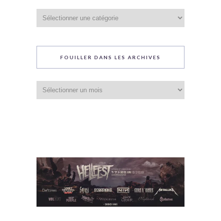
Catégories
du
blog
FOUILLER DANS LES ARCHIVES
Fouiller
dans
les
archives