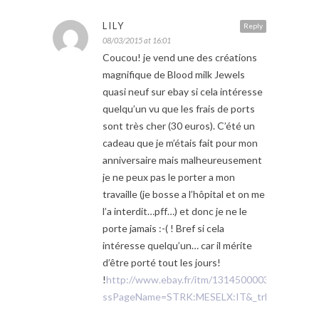
LILY
Reply
08/03/2015 at 16:01
Coucou! je vend une des créations
magnifique de Blood milk Jewels
quasi neuf sur ebay si cela intéresse
quelqu’un vu que les frais de ports
sont très cher (30 euros). C’été un
cadeau que je m’étais fait pour mon
anniversaire mais malheureusement
je ne peux pas le porter a mon
travaille (je bosse a l’hôpital et on me
l’a interdit…pff…) et donc je ne le
porte jamais :-( ! Bref si cela
intéresse quelqu’un… car il mérite
d’être porté tout les jours!
!
http://www.ebay.fr/itm/131450000319?
ssPageName=STRK:MESELX:IT&_trksid=p3984.