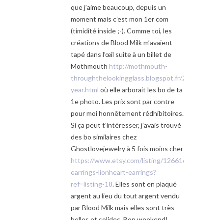
que j’aime beaucoup, depuis un
moment mais c’est mon 1er com
(timidité inside ;-). Comme toi, les
créations de Blood Milk m’avaient
tapé dans l’œil suite à un billet de
Mothmouth
http://mothmouth-
throughthelookingglass.blogspot.fr/2014/01/ne
year.html
où elle arborait les bo de ta
1e photo. Les prix sont par contre
pour moi honnêtement rédhibitoires.
Si ça peut t’intéresser, j’avais trouvé
des bo similaires chez
Ghostlovejewelry à 5 fois moins cher
https://www.etsy.com/listing/126616927/gothic
earrings-lionheart-earrings?
ref=listing-18
. Elles sont en plaqué
argent au lieu du tout argent vendu
par Blood Milk mais elles sont très
belles et solides. Bon weekend!