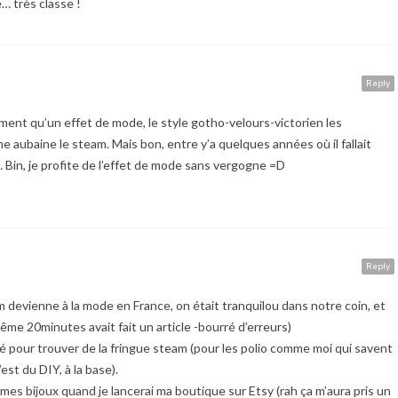
e… très classe !
Reply
ent qu’un effet de mode, le style gotho-velours-victorien les
ne aubaine le steam. Mais bon, entre y’a quelques années où il fallait
… Bin, je profite de l’effet de mode sans vergogne =D
Reply
 devienne à la mode en France, on était tranquilou dans notre coin, et
e 20minutes avait fait un article -bourré d’erreurs)
lité pour trouver de la fringue steam (pour les polio comme moi qui savent
st du DIY, à la base).
 mes bijoux quand je lancerai ma boutique sur Etsy (rah ça m’aura pris un