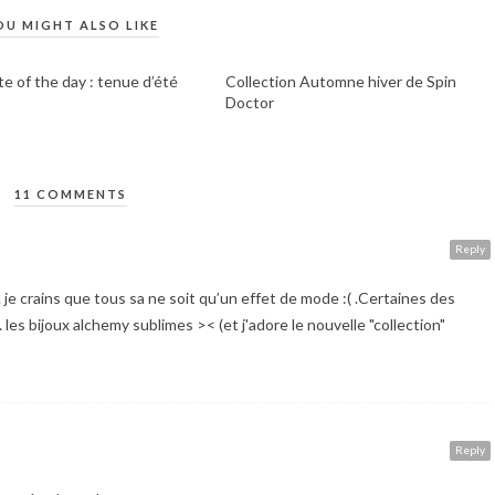
OU MIGHT ALSO LIKE
e of the day : tenue d’été
Collection Automne hiver de Spin
Doctor
11 COMMENTS
Reply
je crains que tous sa ne soit qu’un effet de mode :( .Certaines des
es bijoux alchemy sublimes >< (et j'adore le nouvelle "collection"
Reply