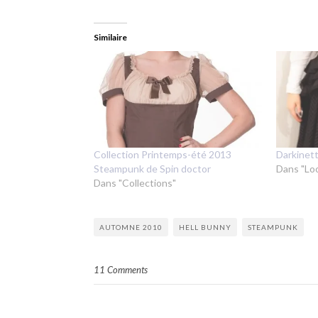
Similaire
Collection Printemps-été 2013
Darkinett
Steampunk de Spin doctor
Dans "Lo
Dans "Collections"
AUTOMNE 2010
HELL BUNNY
STEAMPUNK
11 Comments