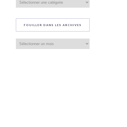
du
blog
FOUILLER DANS LES ARCHIVES
Fouiller
dans
les
archives