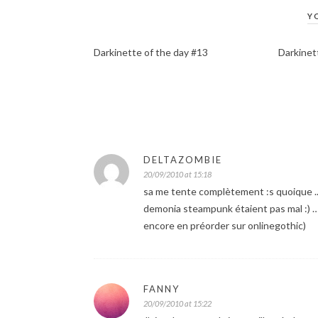
Y
Darkinette of the day #13
Darkinett
DELTAZOMBIE
20/09/2010 at 15:18
sa me tente complètement :s quoique .. 
demonia steampunk étaient pas mal :) … l
encore en préorder sur onlinegothic)
FANNY
20/09/2010 at 15:22