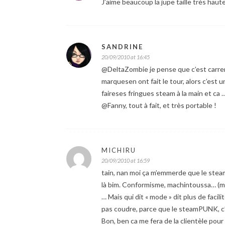
J’aime beaucoup la jupe taille très haut
SANDRINE
20/09/2010 at 16:45
@DeltaZombie je pense que c’est carrem
marquesen ont fait le tour, alors c’est u
faireses fringues steam à la main et ca 
@Fanny, tout à fait, et très portable !
MICHIRU
20/09/2010 at 16:59
tain, nan moi ça m’emmerde que le steam
là bim. Conformisme, machintoussa… (mêm
… Mais qui dit « mode » dit plus de faci
pas coudre, parce que le steamPUNK, c’e
Bon, ben ca me fera de la clientèle pour