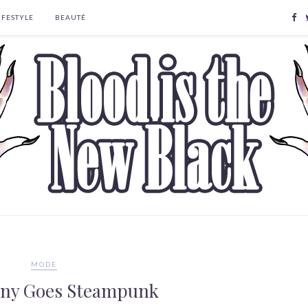
IFESTYLE
BEAUTÉ
MODE
nny Goes Steampunk