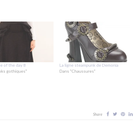
e of the day 8
La ligne steampunk de Demonia
oks gothiques"
Dans "Chaussures"
Share