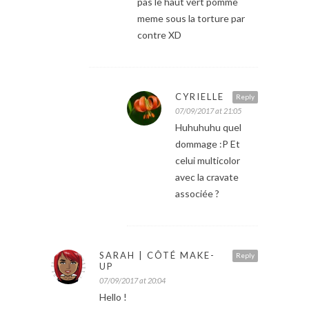
pas le haut vert pomme
meme sous la torture par
contre XD
CYRIELLE
Reply
07/09/2017 at 21:05
Huhuhuhu quel
dommage :P Et
celui multicolor
avec la cravate
associée ?
SARAH | CÔTÉ MAKE-
Reply
UP
07/09/2017 at 20:04
Hello !