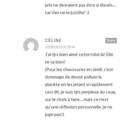
prix ne devraient pas être si élevés…
car rien ne le justifie! :)
CÉLINE
Reply
21/08/2015 at 20:44
J’ai tjrs bien aimé cette robe là! Elle
te va bien!
(Pour les chaussures en simili, c’est
dommage de devoir polluer la
planète en les jetant si rapidement
ceci dit, je suis tjrs perplexe du coup,
sur le choix à faire… mais ce n’est
qu’une réflexion personnelle, je ne
juge pas!)