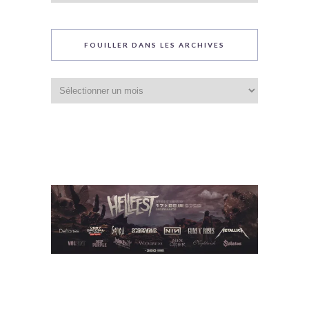
blog
FOUILLER DANS LES ARCHIVES
Fouiller
dans
les
archives