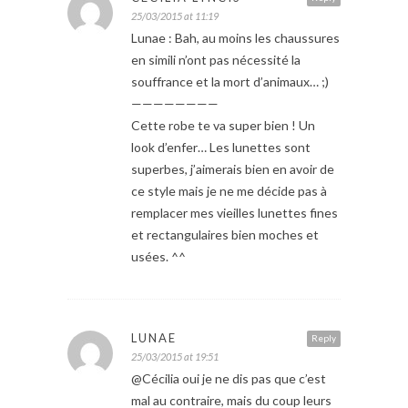
25/03/2015 at 11:19
Lunae : Bah, au moins les chaussures
en simili n’ont pas nécessité la
souffrance et la mort d’animaux… ;)
————————
Cette robe te va super bien ! Un
look d’enfer… Les lunettes sont
superbes, j’aimerais bien en avoir de
ce style mais je ne me décide pas à
remplacer mes vieilles lunettes fines
et rectangulaires bien moches et
usées. ^^
LUNAE
Reply
25/03/2015 at 19:51
@Cécilia oui je ne dis pas que c’est
mal au contraire, mais du coup leurs