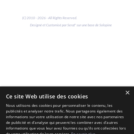
(C) 2010 - 2026 - All Rights Reserved.
Designé et Customisé par Seraf' sur une base de Solopine
×
Ce site Web utilise des cookies
Nous utilisons des cookies pour personnaliser le contenu, les
publicités et analyser notre trafic. Nous partageons également des
informations sur votre utilisation de notre site avec nos partenaires
de publicité et d'analyse qui peuvent les combiner avec d'autres
informations que vous leur avez fournies ou qu'ils ont collectées lors
de votre utilisation de leurs services.
En savoir plus