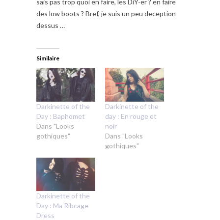
sais pas trop quoi en faire, les DiY-er ? en faire
des low boots ? Bref, je suis un peu deception
dessus …
Similaire
Darkinette of the
Darkinette of the
Day : Baphomet
day : En rouge et
Dans "Looks
noir
gothiques"
Dans "Looks
gothiques"
Darkinette of the
Day : Ma Ribcage
Dress