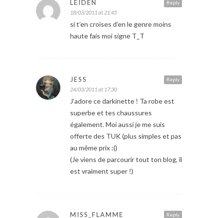
LEÏDEN
Reply
18/03/2011 at 21:45
si t’en croises d’en le genre moins
haute fais moi signe T_T
JESS
Reply
24/03/2011 at 17:30
J’adore ce darkinette ! Ta robe est
superbe et tes chaussures
également. Moi aussi je me suis
offerte des TUK (plus simples et pas
au même prix :()
(Je viens de parcourir tout ton blog, il
est vraiment super !)
MISS_FLAMME
Reply