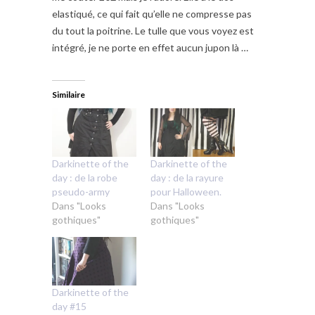
elastiqué, ce qui fait qu’elle ne compresse pas
du tout la poitrine. Le tulle que vous voyez est
intégré, je ne porte en effet aucun jupon là …
Similaire
Darkinette of the
Darkinette of the
day : de la robe
day : de la rayure
pseudo-army
pour Halloween.
Dans "Looks
Dans "Looks
gothiques"
gothiques"
Darkinette of the
day #15