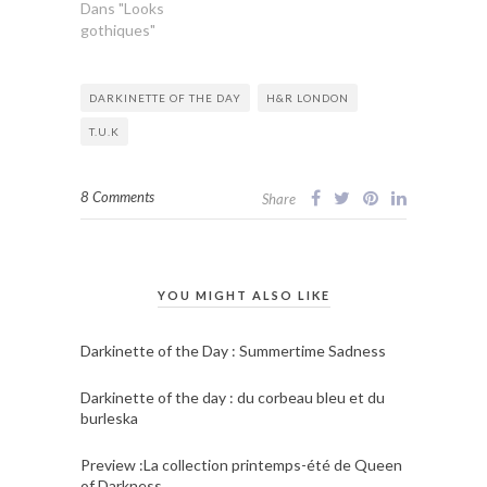
Dans "Looks
gothiques"
DARKINETTE OF THE DAY
H&R LONDON
T.U.K
8 Comments
Share
YOU MIGHT ALSO LIKE
Darkinette of the Day : Summertime Sadness
Darkinette of the day : du corbeau bleu et du
burleska
Preview :La collection printemps-été de Queen
of Darkness