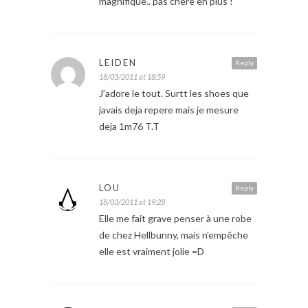
magnifique.. pas chère en plus !
LEIDEN
Reply
18/03/2011 at 18:59
J’adore le tout. Surtt les shoes que
javais deja repere mais je mesure
deja 1m76 T.T
LOU
Reply
18/03/2011 at 19:28
Elle me fait grave penser à une robe
de chez Hellbunny, mais n’empêche
elle est vraiment jolie =D