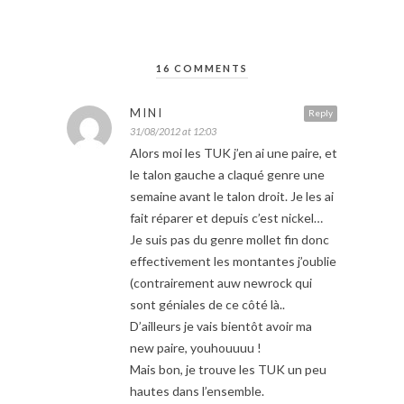
16 COMMENTS
MINI
Reply
31/08/2012 at 12:03
Alors moi les TUK j’en ai une paire, et
le talon gauche a claqué genre une
semaine avant le talon droit. Je les ai
fait réparer et depuis c’est nickel…
Je suis pas du genre mollet fin donc
effectivement les montantes j’oublie
(contrairement auw newrock qui
sont géniales de ce côté là..
D’ailleurs je vais bientôt avoir ma
new paire, youhouuuu !
Mais bon, je trouve les TUK un peu
hautes dans l’ensemble.