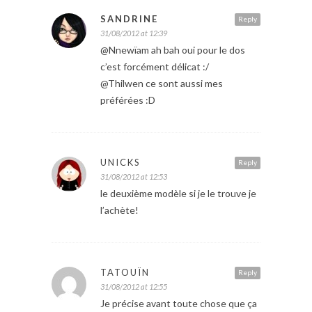
SANDRINE
Reply
31/08/2012 at 12:39
@Nnewïam ah bah oui pour le dos
c’est forcément délicat :/
@Thilwen ce sont aussi mes
préférées :D
UNICKS
Reply
31/08/2012 at 12:53
le deuxième modèle si je le trouve je
l’achète!
TATOUÏN
Reply
31/08/2012 at 12:55
Je précise avant toute chose que ça