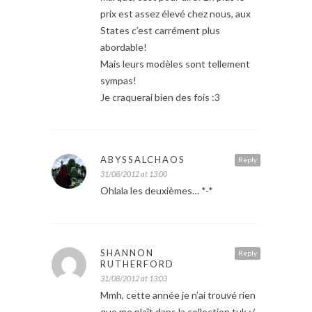
prix est assez élevé chez nous, aux
States c’est carrément plus
abordable!
Mais leurs modèles sont tellement
sympas!
Je craquerai bien des fois :3
ABYSSALCHAOS
Reply
31/08/2012 at 13:00
Ohlala les deuxièmes… *-*
SHANNON
Reply
RUTHERFORD
31/08/2012 at 13:03
Mmh, cette année je n’ai trouvé rien
que me plaît dans la collection tuk :/