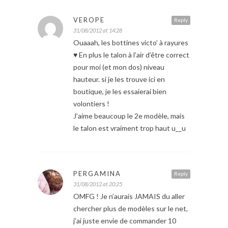
VEROPE
Reply
31/08/2012 at 14:28
Ouaaah, les bottines victo’ à rayures
♥ En plus le talon à l’air d’être correct
pour moi (et mon dos) niveau
hauteur. si je les trouve ici en
boutique, je les essaierai bien
volontiers !
J’aime beaucoup le 2e modèle, mais
le talon est vraiment trop haut u__u
PERGAMINA
Reply
31/08/2012 at 20:25
OMFG ! Je n’aurais JAMAIS du aller
chercher plus de modèles sur le net,
j’ai juste envie de commander 10