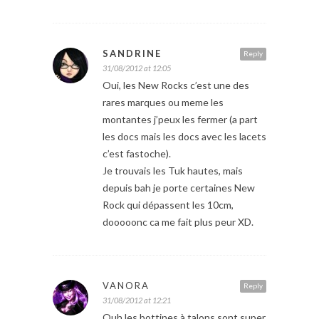
SANDRINE
Reply
31/08/2012 at 12:05
Oui, les New Rocks c’est une des
rares marques ou meme les
montantes j’peux les fermer (a part
les docs mais les docs avec les lacets
c’est fastoche).
Je trouvais les Tuk hautes, mais
depuis bah je porte certaines New
Rock qui dépassent les 10cm,
dooooonc ca me fait plus peur XD.
VANORA
Reply
31/08/2012 at 12:21
Ouh les bottines à talons sont super