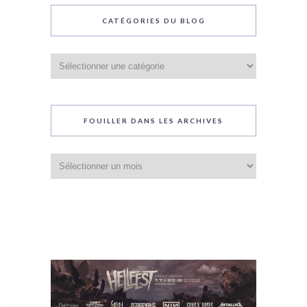
CATÉGORIES DU BLOG
Catégories
du
blog
FOUILLER DANS LES ARCHIVES
Fouiller
dans
les
archives