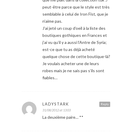
peut-être parce que le style est très
semblable à celui de Iron Fist, que je
n’aime pas.
J’ai jeté un coup d’oeil à la liste des
boutiques gothiques en Frances et
j’ai vu qu’il y a aussi l’Antre de Syria;
est-ce que tu as déjà acheté
quelque chose de cette boutique-là?
Je voulais acheter une de leurs
robes mais je ne sais pas s’ils sont
fiables…
LADYSTARK
Reply
31/08/2012 at 13:03
La deuxième paire… **