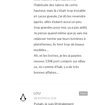
l’habitude des talons de cette
hauteur, mais là c’était trop instable
et casse gueule, j’ai dû les revendre
(après, elles étaient aussi un peu
trop grandes pour moi, ça a pas aidé).
Je pense quand même que je vais me
relaisser tenter par leurs bottines à
plateformes, ils font trop de beaux
modèles…
Ah, et les bottes, je les ai payées
neuves 130€ port compris sur eBay
us, où comme d’hab, y a de très
bonnes affaires…
LOU
Reply
28/10/2013 at 12:36
Putain, je suis littéralement