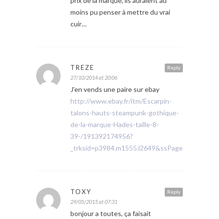
prix de la marque, ils auraient au
moins pu penser à mettre du vrai
cuir…
TREZE
Reply
27/10/2014 at 20:06
J’en vends une paire sur ebay
http://www.ebay.fr/itm/Escarpin-
talons-hauts-steampunk-gothique-
de-la-marque-Hades-taille-8-
39-/191392174956?
_trksid=p3984.m1555.l2649&ssPageName=STR
TOXY
Reply
29/05/2015 at 07:31
bonjour a toutes, ça faisait