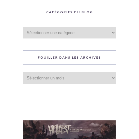
CATÉGORIES DU BLOG
Catégories
du
blog
FOUILLER DANS LES ARCHIVES
Fouiller
dans
les
archives