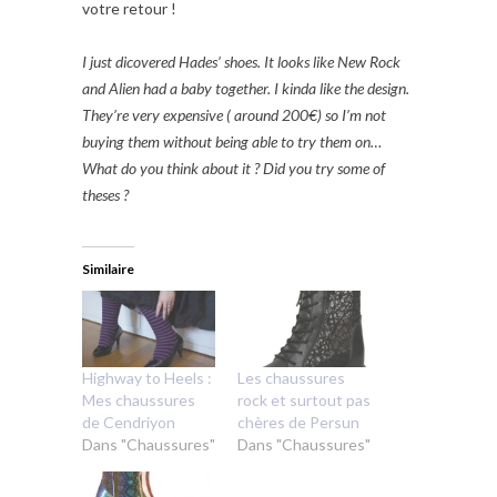
votre retour !
I just dicovered Hades’ shoes. It looks like New Rock
and Alien had a baby together. I kinda like the design.
They’re very expensive ( around 200€) so I’m not
buying them without being able to try them on…
What do you think about it ? Did you try some of
theses ?
Similaire
Highway to Heels :
Les chaussures
Mes chaussures
rock et surtout pas
de Cendriyon
chères de Persun
Dans "Chaussures"
Dans "Chaussures"