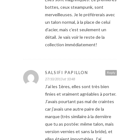
bottes, ceux steampunk, sont
merveilleuses. Je le préférerais avec
un talon normal, à la place de celui
d’acier, mais c’est seulement un
détail. Je vais voir le reste de la
collection immédiatement!
SALSIFI PAPILLON
Reply
27/10/2013 at 10:48
J’ai les 1ères, elles sont très bien
finies et vraiment agréables à porter.
J’avais pourtant pas mal de craintes
car j’avais une autre paire de la
marque (très similaire à la dernière
que tu as postée: même talon, mais
version vernies et sans la bride), et
elles étaient importables. J’ai