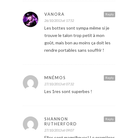
VANORA
Reply
26/10/2013 at 17:52
Les bottes sont sympa même si je
trouve le talon trop petit à mon
goût, mais bon au moins ça doit les
rendre portables sans souffrir !
MNÉMOS
Reply
27/10/2013 at 07:32
Les 1res sont superbes !
SHANNON
Reply
RUTHERFORD
27/10/2013 at 09:07
Elles sont magnifiques! Le premières