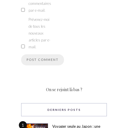
commentaires
par e-mail.
Prévenez-moi
de tous les
nouveaux
articles par e-
mail.
On se rejoint là bas ?
DERNIERS POSTS
1
Voyager seule au Japon : une