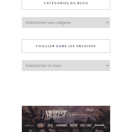
CATÉGORIES DU BLOG
Catégories
du
blog
FOUILLER DANS LES ARCHIVES
Fouiller
dans
les
archives