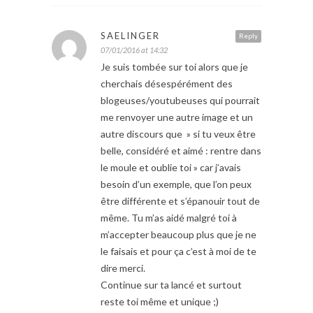
SAELINGER
Reply
07/01/2016 at 14:32
Je suis tombée sur toi alors que je
cherchais désespérément des
blogeuses/youtubeuses qui pourrait
me renvoyer une autre image et un
autre discours que » si tu veux être
belle, considéré et aimé : rentre dans
le moule et oublie toi » car j’avais
besoin d’un exemple, que l’on peux
être différente et s’épanouir tout de
même. Tu m’as aidé malgré toi à
m’accepter beaucoup plus que je ne
le faisais et pour ça c’est à moi de te
dire merci.
Continue sur ta lancé et surtout
reste toi même et unique ;)