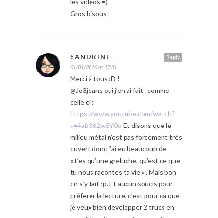
les vidéos =)
Gros bisous
SANDRINE
Reply
01/01/2016 at 17:31
Merci à tous :D !
@Jo3jeans oui j’en ai fait , comme
celle ci :
https://www.youtube.com/watch?
v=4ab362w5Y0o
Et disons que le
milieu métal n’est pas forcément très
ouvert donc j’ai eu beaucoup de
« t’es qu’une greluche, qu’est ce que
tu nous racontes ta vie » . Mais bon
on s’y fait ;p. Et aucun soucis pour
préferer la lecture, c’est pour ca que
je veux bien developper 2 trucs en