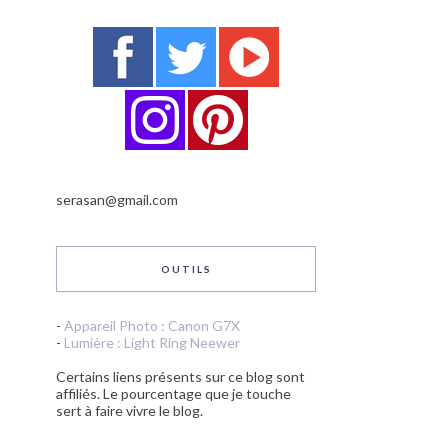
serasan@gmail.com
OUTILS
-
Appareil Photo : Canon G7X
-
Lumière : Light Ring Neewer
Certains liens présents sur ce blog sont
affiliés. Le pourcentage que je touche
sert à faire vivre le blog.