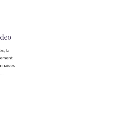
ideo
e, la
usement
onnaises
e…