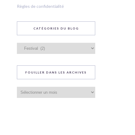
Règles de confidentialité
CATÉGORIES DU BLOG
Catégories
du
blog
FOUILLER DANS LES ARCHIVES
Fouiller
dans
les
archives