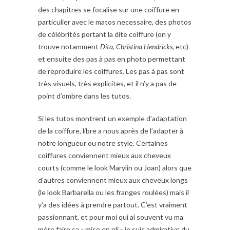
des chapitres se focalise sur une coiffure en
particulier avec le matos necessaire, des photos
de célébrités portant la dite coiffure (on y
trouve notamment
Dita
,
Christina Hendricks
, etc)
et ensuite des pas à pas en photo permettant
de reproduire les coiffures. Les pas à pas sont
très visuels, très explicites, et il n’y a pas de
point d’ombre dans les tutos.
Si les tutos montrent un exemple d’adaptation
de la coiffure, libre a nous après de l’adapter à
notre longueur ou notre style. Certaines
coiffures conviennent mieux aux cheveux
courts (comme le look Marylin ou Joan) alors que
d’autres conviennent mieux aux cheveux longs
(le look Barbarella ou les franges roulées) mais il
y’a des idées à prendre partout. C’est vraiment
passionnant, et pour moi qui ai souvent vu ma
mère faire sa « mise en pli » je suis admirative du