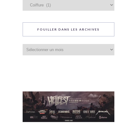
Catégories
du
blog
FOUILLER DANS LES ARCHIVES
Fouiller
dans
les
archives