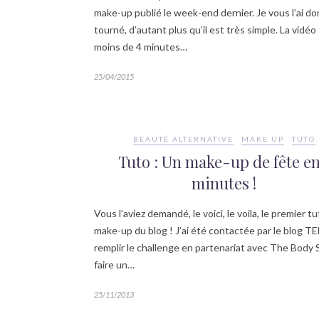
make-up publié le week-end dernier. Je vous l’ai do
tourné, d’autant plus qu’il est très simple. La vidéo 
moins de 4 minutes…
25/04/2015
BEAUTÉ ALTERNATIVE
MAKE UP
TUTO
Tuto : Un make-up de fête en
minutes !
Vous l’aviez demandé, le voici, le voila, le premier t
make-up du blog ! J’ai été contactée par le blog T
remplir le challenge en partenariat avec The Body 
faire un…
25/11/2013