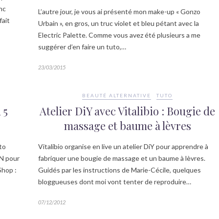
nc
L’autre jour, je vous ai présenté mon make-up « Gonzo
fait
Urbain », en gros, un truc violet et bleu pétant avec la
Electric Palette. Comme vous avez été plusieurs a me
suggérer d’en faire un tuto,…
23/03/2015
BEAUTÉ ALTERNATIVE
TUTO
 5
Atelier DiY avec Vitalibio : Bougie de
massage et baume à lèvres
uto
Vitalibio organise en live un atelier DiY pour apprendre à
EN pour
fabriquer une bougie de massage et un baume à lèvres.
Shop :
Guidés par les instructions de Marie-Cécile, quelques
bloggueuses dont moi vont tenter de reproduire…
07/12/2012