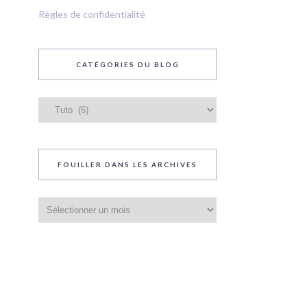
Règles de confidentialité
CATÉGORIES DU BLOG
Catégories
du
blog
FOUILLER DANS LES ARCHIVES
Fouiller
dans
les
archives