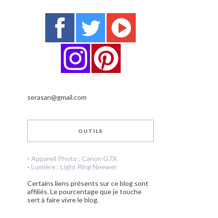
serasan@gmail.com
OUTILS
-
Appareil Photo : Canon G7X
-
Lumière : Light Ring Neewer
Certains liens présents sur ce blog sont
affiliés. Le pourcentage que je touche
sert à faire vivre le blog.