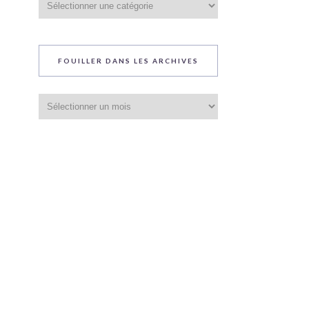
du
blog
FOUILLER DANS LES ARCHIVES
Fouiller
dans
les
archives