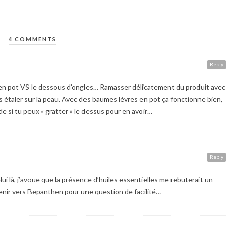
4 COMMENTS
Reply
 en pot VS le dessous d’ongles… Ramasser délicatement du produit avec
rès étaler sur la peau. Avec des baumes lèvres en pot ça fonctionne bien,
de si tu peux « gratter » le dessus pour en avoir…
Reply
lui là, j’avoue que la présence d’huiles essentielles me rebuterait un
evenir vers Bepanthen pour une question de facilité…