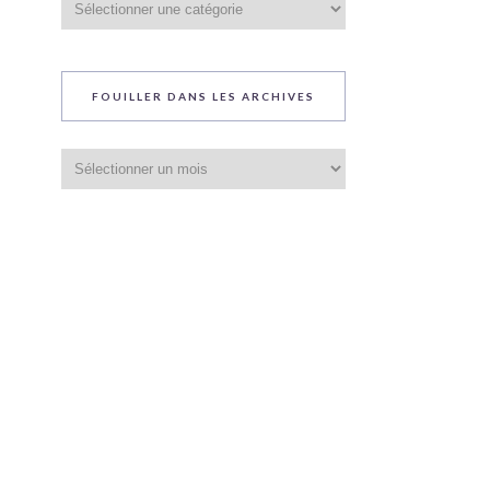
du
blog
FOUILLER DANS LES ARCHIVES
Fouiller
dans
les
archives