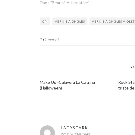
Dans "Beauté Alternative"
OPI
VERNIS À ONGLES
VERNIS À ONGLES VIOLET
1 Comment
Y
Make Up -Calavera La Catrina
Rock Star
(Halloween)
triste d
LADYSTARK
22/05/2013 at 14:43