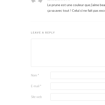
Le prune est une couleur que j’aime bea
ça va avec tout ! Celui ci ne fait pas exce
LEAVE A REPLY
Nom
*
E-mail
*
Site web