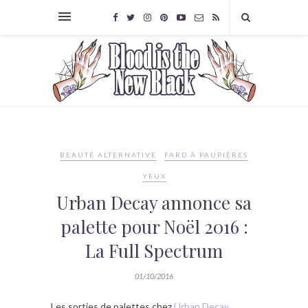
BEAUTÉ ALTERNATIVE
FARD À PAUPIÈRES
YEUX
Urban Decay annonce sa
palette pour Noël 2016 :
La Full Spectrum
01/10/2016
Les sorties de palettes chez
Urban Decay