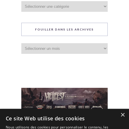
Catégories
du
blog
FOUILLER DANS LES ARCHIVES
Fouiller
dans
les
archives
×
Ce site Web utilise des cookies
Nous utilisons des cookies pour personnaliser le contenu, les