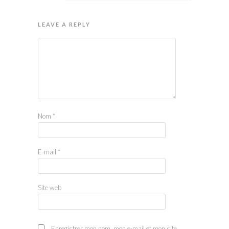
LEAVE A REPLY
Nom
*
E-mail
*
Site web
Enregistrer mon nom, mon e-mail et mon site