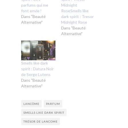
parfums qui me
Midnight
font envie !
RoseSmells like
Dans "Beauté
dark spirit : Tresor
Alternative"
Midnight Rose
Dans "Beauté
Alternative"
Smells like dark
spirit : Datura Noir
de Serge Lutens
Dans "Beauté
Alternative"
LANCÔME
PARFUM
SMELLS LIKE DARK SPIRIT
TRÉSOR DE LANCOME