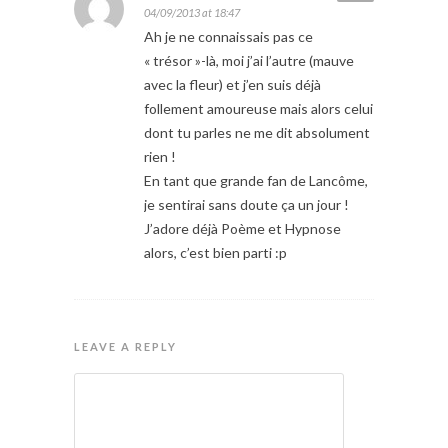
04/09/2013 at 18:47
Ah je ne connaissais pas ce
« trésor »-là, moi j’ai l’autre (mauve
avec la fleur) et j’en suis déjà
follement amoureuse mais alors celui
dont tu parles ne me dit absolument
rien !
En tant que grande fan de Lancôme,
je sentirai sans doute ça un jour !
J’adore déjà Poème et Hypnose
alors, c’est bien parti :p
LEAVE A REPLY