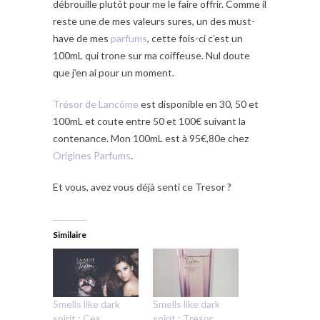
débrouille plutôt pour me le faire offrir. Comme il
reste une de mes valeurs sures, un des must-
have de mes
parfums
, cette fois-ci c’est un
100mL qui trone sur ma coiffeuse. Nul doute
que j’en ai pour un moment.
Trésor de Lancôme
est disponible en 30, 50 et
100mL et coute entre 50 et 100€ suivant la
contenance. Mon 100mL est à 95€,80e chez
Origines Parfums
.
Et vous, avez vous déjà senti ce Tresor ?
Similaire
Smells like dark
Smells like dark
spirit : Ces
spirit : Tresor