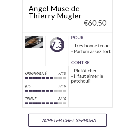
Angel Muse de
Thierry Mugler
€
60,50
POUR
7.3
- Très bonne tenue
- Parfum assez fort
CONTRE
- Plutôt cher
ORIGINALITÉ
7/10
- Il faut aimer le
patchouli
JUS
7/10
TENUE
8/10
ACHETER CHEZ SEPHORA