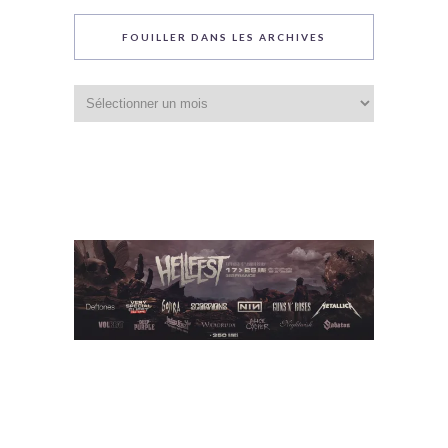
FOUILLER DANS LES ARCHIVES
Fouiller
dans
les
archives