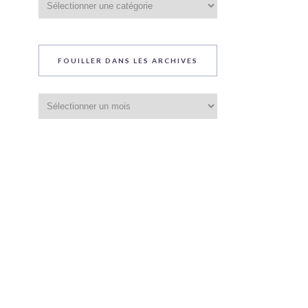
du
blog
FOUILLER DANS LES ARCHIVES
Fouiller
dans
les
archives