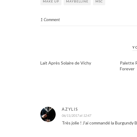
MAKE UP
MAYBELLINE
MSC
1 Comment
Y
Lait Après Solaire de Vichy
Palette 
Forever
AZYLIS
06/11/2017 at 12:47
Très jolie ! J’ai commandé la Burgundy Bar