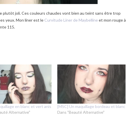
 plutôt joli. Ces couleurs chaudes vont bien au teint sans être trop
mes yeux. Mon liner est le
Curvitude Liner de Maybelline
et mon rouge à
inte 115.
uillage en blanc et vert anis
[MSC] Un maquillage bordeau et blanc
auté Alternative"
Dans "Beauté Alternative"