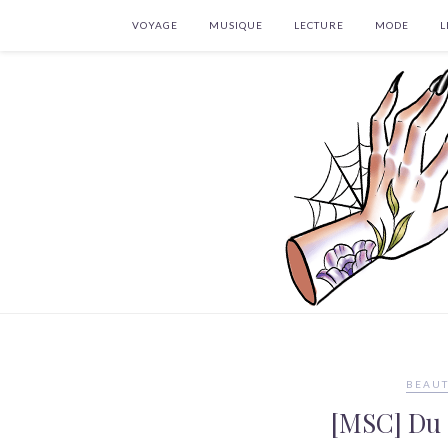
VOYAGE
MUSIQUE
LECTURE
MODE
L
BEAUT
[MSC] Du 