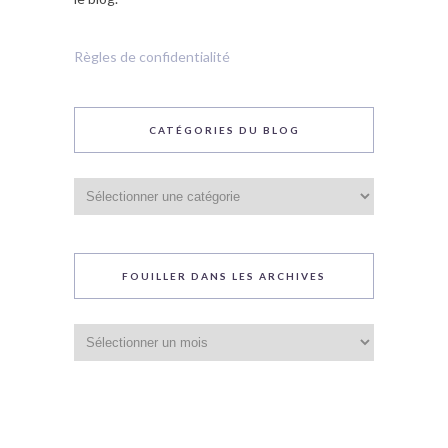
Règles de confidentialité
CATÉGORIES DU BLOG
Catégories
du
blog
FOUILLER DANS LES ARCHIVES
Fouiller
dans
les
archives