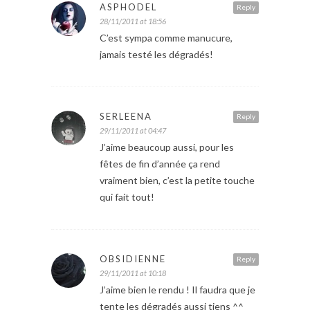
ASPHODEL
Reply
28/11/2011 at 18:56
C’est sympa comme manucure,
jamais testé les dégradés!
SERLEENA
Reply
29/11/2011 at 04:47
J’aime beaucoup aussi, pour les
fêtes de fin d’année ça rend
vraiment bien, c’est la petite touche
qui fait tout!
OBSIDIENNE
Reply
29/11/2011 at 10:18
J’aime bien le rendu ! Il faudra que je
tente les dégradés aussi tiens ^^