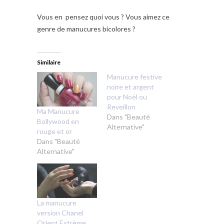
Vous en pensez quoi vous ? Vous aimez ce
genre de manucures bicolores ?
Similaire
Manucure festive
noire et argent
pour Noël ou
Reveillon
Ma Manucure
Dans "Beauté
Bollywood en
Alternative"
rouge et or
Dans "Beauté
Alternative"
La manucure
version Chanel
Orient Extrème.