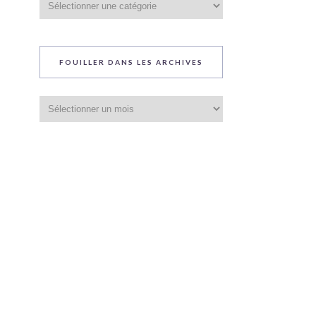
du
blog
FOUILLER DANS LES ARCHIVES
Fouiller
dans
les
archives