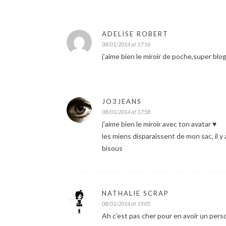
ADELISE ROBERT
08/01/2014 at 17:16
j’aime bien le miroir de poche,super blo
JO3JEANS
08/01/2014 at 17:58
j’aime bien le miroir avec ton avatar ♥
les miens disparaissent de mon sac, il y 
bisous
NATHALIE SCRAP
08/01/2014 at 19:05
Ah c’est pas cher pour en avoir un person