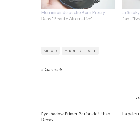
Mon miroir de poche Born Pretty
La Smoky
Dans "Beauté Alternative"
Dans "Be
MIROIR
MIROIR DE POCHE
8 Comments
Y
Eyeshadow Primer Potion de Urban
La palet
Decay