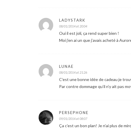
LADYSTARK
08/01/2014 at 20:04
Oui il est joli, ça rend super bien !
Moi j’en ai un que j’avais acheté à Aurore
LUNAE
08/01/2014 at 21:26
C’est une bonne idée de cadeau je trou
Par contre dommage qu’il n’y ait pas moy
PERSEPHONE
09/01/2014 at 08:07
Ça c’est un bon plan! Je n’ai plus de mi