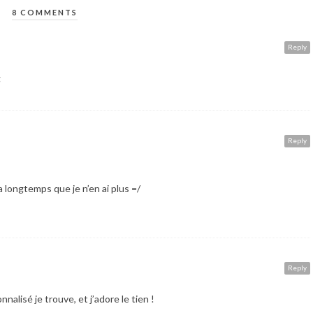
8 COMMENTS
Reply
g
Reply
a longtemps que je n’en ai plus =/
Reply
nalisé je trouve, et j’adore le tien !