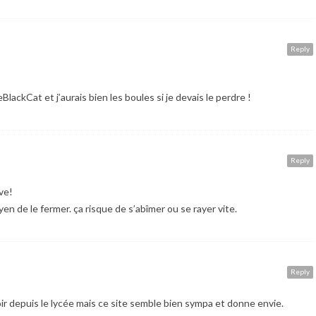
Reply
BlackCat et j’aurais bien les boules si je devais le perdre !
Reply
ve!
en de le fermer. ça risque de s’abîmer ou se rayer vite.
Reply
roir depuis le lycée mais ce site semble bien sympa et donne envie.