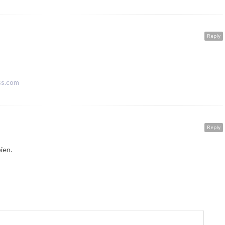
Reply
ss.com
Reply
ien.