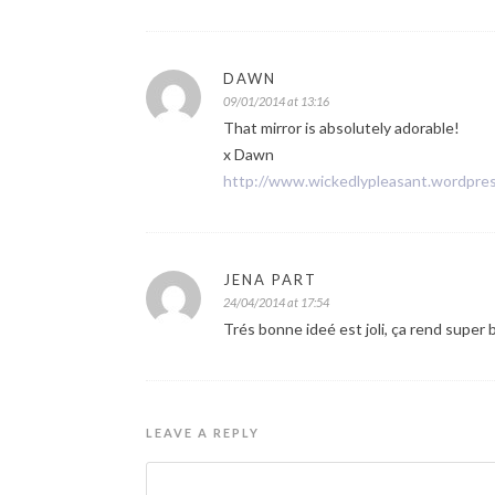
DAWN
09/01/2014 at 13:16
That mirror is absolutely adorable!
x Dawn
http://www.wickedlypleasant.wordpre
JENA PART
24/04/2014 at 17:54
Trés bonne ideé est joli, ça rend super b
LEAVE A REPLY