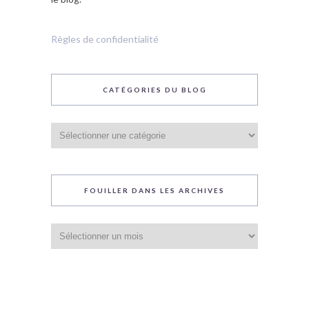
Règles de confidentialité
CATÉGORIES DU BLOG
Catégories
du
blog
FOUILLER DANS LES ARCHIVES
Fouiller
dans
les
archives