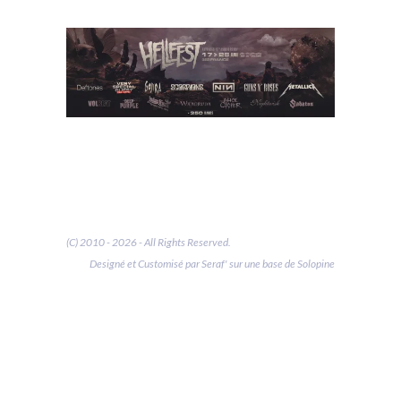
(C) 2010 - 2026 - All Rights Reserved.
Designé et Customisé par Seraf' sur une base de Solopine