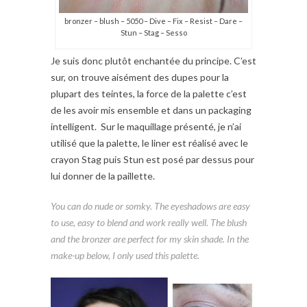
bronzer – blush – 5050 – Dive – Fix – Resist – Dare –
Stun – Stag – Sesso
Je suis donc plutôt enchantée du principe. C’est
sur, on trouve aisément des dupes pour la
plupart des teintes, la force de la palette c’est
de les avoir mis ensemble et dans un packaging
intelligent. Sur le maquillage présenté, je n’ai
utilisé que la palette, le liner est réalisé avec le
crayon Stag puis Stun est posé par dessus pour
lui donner de la paillette.
You can do nude or somky. The eyeshadows are easy
to use, easy to blend and work really well. The blush
and the bronzer are perfect for my skin shade. In the
make-up below, I only used this palette.