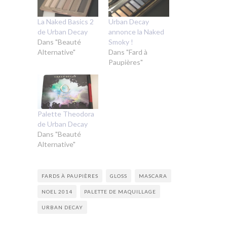
La Naked Basics 2
Urban Decay
de Urban Decay
annonce la Naked
Dans "Beauté
Smoky !
Alternative"
Dans "Fard à
Paupières"
Palette Theodora
de Urban Decay
Dans "Beauté
Alternative"
FARDS À PAUPIÈRES
GLOSS
MASCARA
NOEL 2014
PALETTE DE MAQUILLAGE
URBAN DECAY