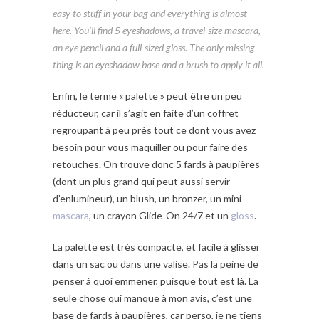
easy to stuff in your bag and everything is almost
here. You’ll find 5 eyeshadows, a travel-size mascara,
an eye pencil and a full-sized gloss. The only missing
thing is an eyeshadow base and a brush to apply it all.
Enfin, le terme « palette » peut être un peu
réducteur, car il s’agit en faite d’un coffret
regroupant à peu près tout ce dont vous avez
besoin pour vous maquiller ou pour faire des
retouches. On trouve donc 5 fards à paupières
(dont un plus grand qui peut aussi servir
d’enlumineur), un blush, un bronzer, un mini
mascara
, un crayon Glide-On 24/7 et un
gloss
.
La palette est très compacte, et facile à glisser
dans un sac ou dans une valise. Pas la peine de
penser à quoi emmener, puisque tout est là. La
seule chose qui manque à mon avis, c’est une
base de fards à paupières, car perso, je ne tiens