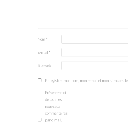
Nom
*
E-mail
*
Site web
Enregistrer mon nom, mon e-mail et mon site dans l
Prévenez-moi
de tous les
nouveaux
commentaires
par e-mail.