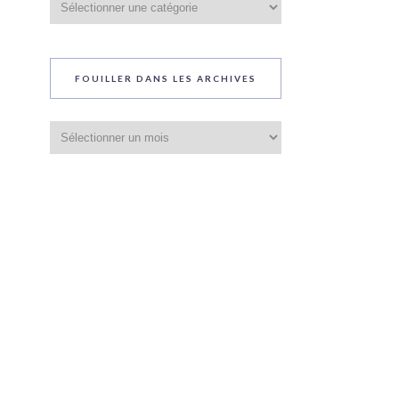
du
blog
FOUILLER DANS LES ARCHIVES
Fouiller
dans
les
archives