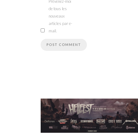
Prévenez-moi
de tous les
nouveaux
articles par e-
mail.