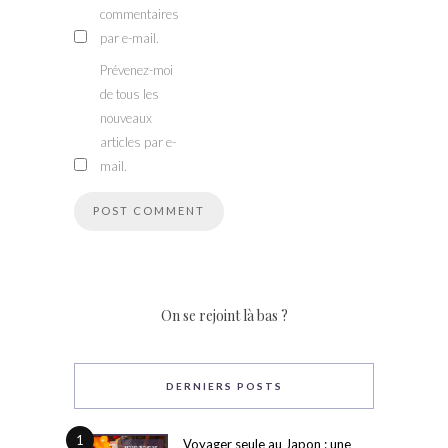
commentaires
par e-mail.
Prévenez-moi
de tous les
nouveaux
articles par e-
mail.
On se rejoint là bas ?
DERNIERS POSTS
1
Voyager seule au Japon : une