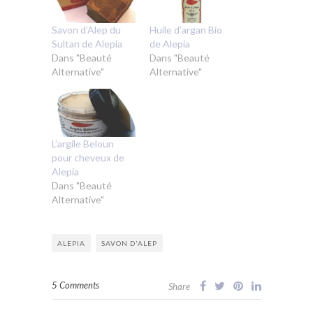
Savon d’Alep du
Huile d’argan Bio
Sultan de Alepia
de Alepia
Dans "Beauté
Dans "Beauté
Alternative"
Alternative"
L’argile Beloun
pour cheveux de
Alepia
Dans "Beauté
Alternative"
ALEPIA
SAVON D'ALEP
5 Comments
Share