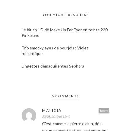
YOU MIGHT ALSO LIKE
Le blush HD de Make Up For Ever en teinte 220
Pink Sand
Trio smocky eyes de bourjois : Violet
romantique
Lingettes démaquillantes Sephora
5 COMMENTS
MALICIA
Reply
23/08/2010 at 12:42
C’est comme la pierre d’alun, dès
qu’un concept naturel cartonne, on