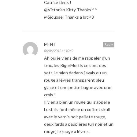
Catrice tiens !
@Victorian Kitty Thanks ^^
@Siouxsel Thanks a lot <3
MINI
Reply
06/06/2012 at 10:42
Ah oui je viens de me rappeler d’un
truc, les RigorMortis ce sont des
sets, le mien dedans j’avais eu un
rouge à lèvres transparent bleu
glacé et une petite bague avec une
croix !
Il y en a bien un rouge qui s’appelle
Lust, ils font même un coffret skull
avec le vernis noir pailleté rouge,
deux fards à paupières (un noir et un
rouge) le rouge à lèvres.