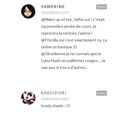
SANDRINE
Reply
05/06/2012 at 13:51
@Make-up of tea , héhé oui ! C’était
ma première année de cours, je
reprend a la rentrée, j’adore !
@Priscilla oui c’est exactement ca, ca
ravive un basique :D
@Obsidienne je ne connais que le
Lubu Heels en paillettes rouges… Je
sais pas si y’en a d’autres…
KAKUIDORI
Reply
05/06/2012 at 14:20
lovely shade :-O