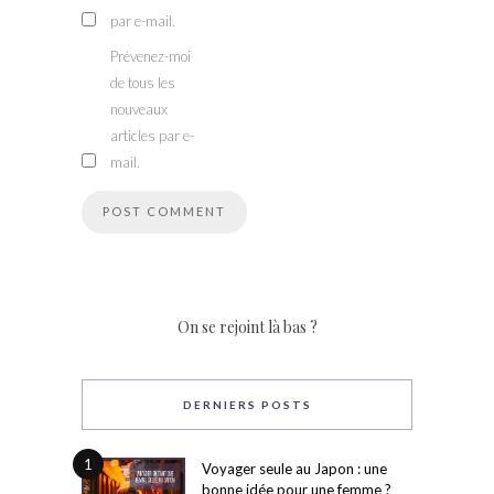
par e-mail.
Prévenez-moi
de tous les
nouveaux
articles par e-
mail.
On se rejoint là bas ?
DERNIERS POSTS
1
Voyager seule au Japon : une
bonne idée pour une femme ?