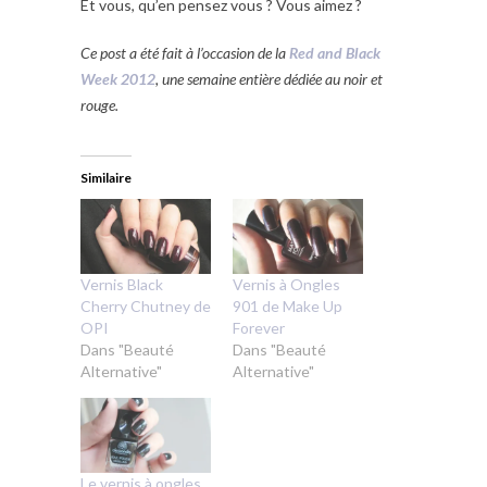
Et vous, qu’en pensez vous ? Vous aimez ?
Ce post a été fait à l’occasion de la
Red and Black
Week 2012
, une semaine entière dédiée au noir et
rouge.
Similaire
Vernis Black
Vernis à Ongles
Cherry Chutney de
901 de Make Up
OPI
Forever
Dans "Beauté
Dans "Beauté
Alternative"
Alternative"
Le vernis à ongles