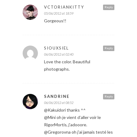
VCTORIANKITTY
Reply
05/06/2012 at 18:59
Gorgeous!!
SIOUXSIEL
Reply
06/06/2012 at 02:40
Love the color. Beautiful
photographs.
SANDRINE
Reply
06/06/2012 at 08:52
@Kakuidori thanks ^^
@Mini oh je vient d’aller voir le
RigorMortis, j’adooore.
@Gregorovna oh j’ai jamais testé les