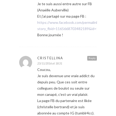
Je te suis aussi entre autre sur FB
(Anaëlle Auberville)
Et j’ai partagé sur ma page FB :
https://www.facebook.com/permalink.php?
story_fbid=1165668703482189&id=156082627
Bonne journée !
CRISTELLINA
Reply
23/11/2016 at 18:31
Coucou,
Je suis devenue une vraie addict du
depuis peu. Que ces soit entre
collegues de boulot ou seule sur
mon canapé, c’est un vrai plaisir.
La page FB du partenaire est likée
(christelle bertrand) et je suis
abonnée au compte IG (tumblr4cc).