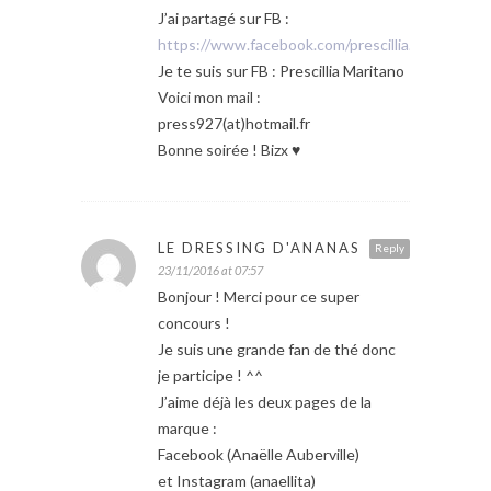
J’ai partagé sur FB :
https://www.facebook.com/prescillia.maritano
Je te suis sur FB : Prescillia Maritano
Voici mon mail :
press927(at)hotmail.fr
Bonne soirée ! Bizx ♥
LE DRESSING D'ANANAS
Reply
23/11/2016 at 07:57
Bonjour ! Merci pour ce super
concours !
Je suis une grande fan de thé donc
je participe ! ^^
J’aime déjà les deux pages de la
marque :
Facebook (Anaëlle Auberville)
et Instagram (anaellita)