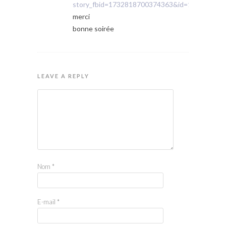
story_fbid=1732818700374363&id=100009387
merci
bonne soirée
LEAVE A REPLY
Nom
*
E-mail
*