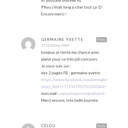
et youtube (Aurélie A).
Pfiou c'était long à citer tout ça :D
Encore merci !
GERMAINE YVETTE
Reply
17/11/2016 at 20:04
bonjour, je tente ma chance avec
plaisir pour ce très joli concours.
Je vous suis sur :
des 2 pages FB : germaine yvette
https://www.facebook.com/permalink.php?
story_fbid=1711011952551032&id=100009267
mon mail :
capucineporter@yahoo.fr
Merci encore, très belle journée.
CÉLOU
Reply