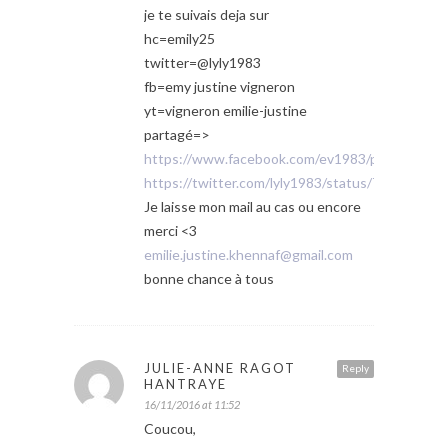
je te suivais deja sur
hc=emily25
twitter=@lyly1983
fb=emy justine vigneron
yt=vigneron emilie-justine
partagé=>
https://www.facebook.com/ev1983/posts/123
https://twitter.com/lyly1983/status/79861705
Je laisse mon mail au cas ou encore
merci <3
emilie.justine.khennaf@gmail.com
bonne chance à tous
JULIE-ANNE RAGOT
Reply
HANTRAYE
16/11/2016 at 11:52
Coucou,