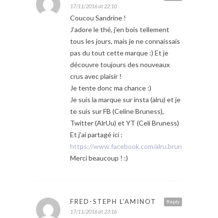
17/11/2016 at 22:10
Coucou Sandrine !
J’adore le thé, j’en bois tellement
tous les jours, mais je ne connaissais
pas du tout cette marque :) Et je
découvre toujours des nouveaux
crus avec plaisir !
Je tente donc ma chance :)
Je suis la marque sur insta (alru) et je
te suis sur FB (Celine Bruness),
Twitter (AlrUu) et YT (Celi Bruness)
Et j’ai partagé ici :
https://www.facebook.com/alru.bruness/posts
Merci beaucoup ! :)
FRED-STEPH L'AMINOT
Reply
17/11/2016 at 23:16