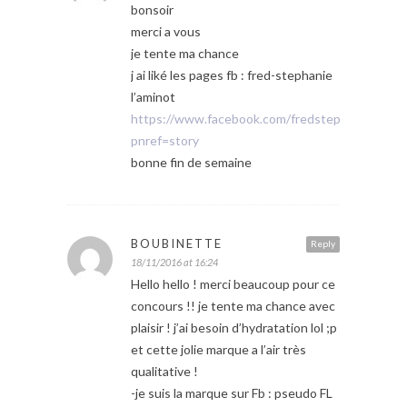
bonsoir
merci a vous
je tente ma chance
j ai liké les pages fb : fred-stephanie
l’aminot
https://www.facebook.com/fredsteph.laminot
pnref=story
bonne fin de semaine
BOUBINETTE
Reply
18/11/2016 at 16:24
Hello hello ! merci beaucoup pour ce
concours !! je tente ma chance avec
plaisir ! j’ai besoin d’hydratation lol ;p
et cette jolie marque a l’air très
qualitative !
-je suis la marque sur Fb : pseudo FL