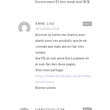
Encore merci Ét bon week end 😘😘
ANNE LISE
Reply
18/11/2016 at 21:28
Bonsoir, je tente ma chance avec
plaisir pour ces produits que je ne
connais pas mais qui on l’air très
sympa.
Sur FB, je suis anne lise Loubiere et
je suis fan des deux pages.
Voici mon partage:
https://www.facebook.com/annelise.loubiere/
pnref=story
.
Bonne soirée.
GARGOUILLE24
Reply