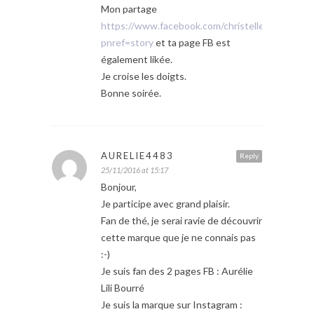
Mon partage
https://www.facebook.com/christelle.bertran
pnref=story
et ta page FB est
également likée.
Je croise les doigts.
Bonne soirée.
AURELIE4483
Reply
25/11/2016 at 15:17
Bonjour,
Je participe avec grand plaisir.
Fan de thé, je serai ravie de découvrir
cette marque que je ne connais pas
:-)
Je suis fan des 2 pages FB : Aurélie
Lili Bourré
Je suis la marque sur Instagram :