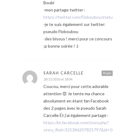
Boubi
-mon partage twitter :
https://twitter.com/Floboubou/status/799634
-je te suis également sur twitter:
pseudo Floboubou
-des bisous ! merci pour ce concours
:p bonne soirée ! :)
SARAH CARCELLE
Reply
18/11/2016 at 18:04
Coucou, merci pour cette adorable
attention 😍 Je tente ma chance
absolument en étant fan Facebook
des 2 pages àvec le pseudo Sarah
Carcelle Ét j’ai également partagé :
https://m.facebook.com/story.php?
story_fbid=325386207825797&id=1000106326