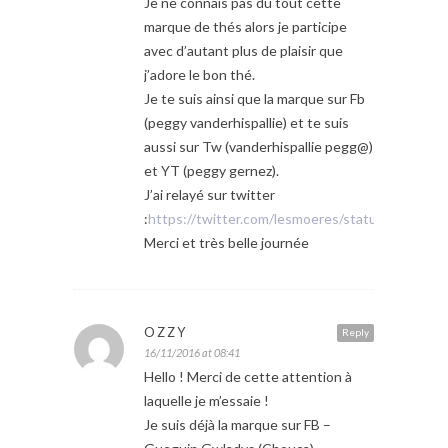
Je ne connais pas du tout cette
marque de thés alors je participe
avec d’autant plus de plaisir que
j’adore le bon thé.
Je te suis ainsi que la marque sur Fb
(peggy vanderhispallie) et te suis
aussi sur Tw (vanderhispallie pegg@)
et YT (peggy gernez).
J’ai relayé sur twitter
:
https://twitter.com/lesmoeres/status/79878
Merci et très belle journée
OZZY
Reply
16/11/2016 at 08:41
Hello ! Merci de cette attention à
laquelle je m’essaie !
Je suis déjà la marque sur FB –