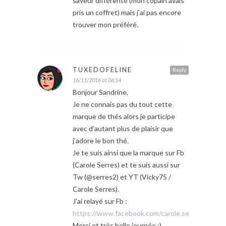
saveur différente (mon copain avais
pris un coffret) mais j’ai pas encore
trouver mon préféré.
TUXEDOFELINE
Reply
16/11/2016 at 06:14
Bonjour Sandrine,
Je ne connais pas du tout cette
marque de thés alors je participe
avec d’autant plus de plaisir que
j’adore le bon thé.
Je te suis ainsi que la marque sur Fb
(Carole Serres) et te suis aussi sur
Tw (@serres2) et YT (Vicky75 /
Carole Serres).
J’ai relayé sur Fb :
https://www.facebook.com/carole.serres/post
Merci et très belle journée :)