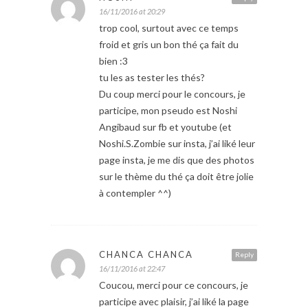
16/11/2016 at 20:29
trop cool, surtout avec ce temps
froid et gris un bon thé ça fait du
bien :3
tu les as tester les thés?
Du coup merci pour le concours, je
participe, mon pseudo est Noshi
Angibaud sur fb et youtube (et
Noshi.S.Zombie sur insta, j’ai liké leur
page insta, je me dis que des photos
sur le thème du thé ça doit être jolie
à contempler ^^)
CHANCA CHANCA
Reply
16/11/2016 at 22:47
Coucou, merci pour ce concours, je
participe avec plaisir, j’ai liké la page