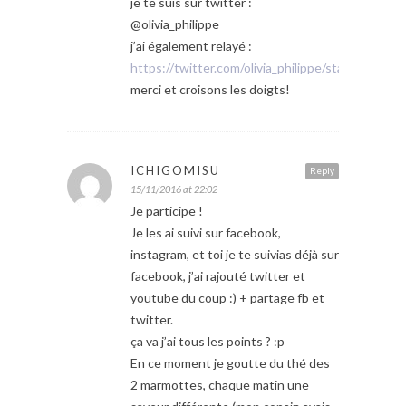
je te suis sur twitter :
@olivia_philippe
j’ai également relayé :
https://twitter.com/olivia_philippe/status/79
merci et croisons les doigts!
ICHIGOMISU
Reply
15/11/2016 at 22:02
Je participe !
Je les ai suivi sur facebook,
instagram, et toi je te suivias déjà sur
facebook, j’ai rajouté twitter et
youtube du coup :) + partage fb et
twitter.
ça va j’ai tous les points ? :p
En ce moment je goutte du thé des
2 marmottes, chaque matin une