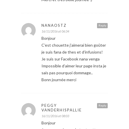
NANAOSTZ
Reply
16/11/2016 at 06:34
Bonjour
C’est chouette j’aimerai bien goûter
je suis fana de thes et d’infusions!
Je suis sur Facebook nana venga
Impossible d’aimer leur page insta je
sais pas pourquoi dommage..
Bonn journée merci
PEGGY
Reply
VANDERHISPALLIE
16/11/2016 at 08:03
Bonjour