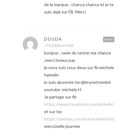
de la marque : chanca chanca et je te
suis dejà sur FB. Merci
DOUDA
Reply
17/11/2016 at 11:10
bonjour , ravie de tenter ma chance
,merci beaucoup .
je vous suis tous deux sur fb:michele
hamelin
je suis abonnée tw:@brunettemimi
youtube :michele H
Je partage sur fb:
https://www.facebook.com/michele.hamelin.7/
et sur tw:
https://twitter.com/brunettemimi/status/799
merci,belle journée