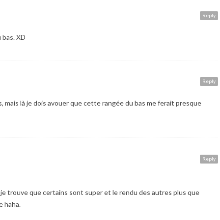
Reply
u bas. XD
Reply
s, mais là je dois avouer que cette rangée du bas me ferait presque
Reply
, je trouve que certains sont super et le rendu des autres plus que
e haha.