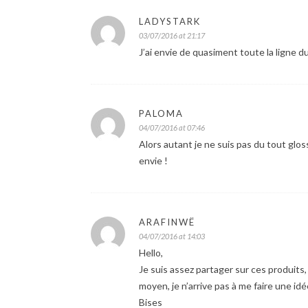
LADYSTARK
03/07/2016 at 21:17
J’ai envie de quasiment toute la ligne d
PALOMA
04/07/2016 at 07:46
Alors autant je ne suis pas du tout glos
envie !
ARAFINWË
04/07/2016 at 14:03
Hello,
Je suis assez partager sur ces produits
moyen, je n’arrive pas à me faire une idé
Bises