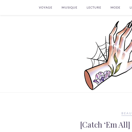
VOYAGE
MUSIQUE
LECTURE
MODE
L
BEAU
[Catch ‘Em All]