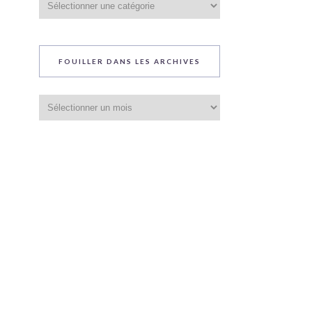
du
blog
FOUILLER DANS LES ARCHIVES
Fouiller
dans
les
archives