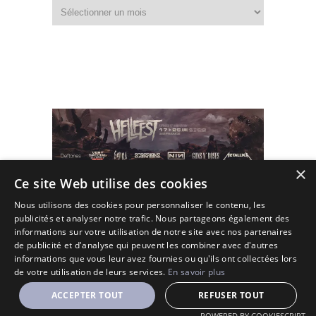
Fouiller
dans
les
archives
×
Ce site Web utilise des cookies
Nous utilisons des cookies pour personnaliser le contenu, les
publicités et analyser notre trafic. Nous partageons également des
informations sur votre utilisation de notre site avec nos partenaires
de publicité et d'analyse qui peuvent les combiner avec d'autres
informations que vous leur avez fournies ou qu'ils ont collectées lors
de votre utilisation de leurs services.
En savoir plus
(C) 2010 - 2026 - All Rights Reserved.
Designé et Customisé par Seraf' sur une base de Solopine
ACCEPTER TOUT
REFUSER TOUT
POWERED BY COOKIESCRIPT