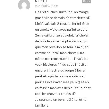
NOSHI
Reply
23/12/2015 at 16:18
Des retouches surtout si on mange
gras? Mince demain c’est raclette xD
Moi j’avais fais 2 test, le 1er œil était
en smoky violet avec paillette et le
2ème œil bronze et violet, j’ai choisi
de faire le 2ème car plus discret vu
que mon réveillon se fera le midi, et
comme pour toi, mon chevelu n’a
même pas remarquer que j’avais les
yeux bicolores ^^ du coup j’hésite
encore à mettre du rouge à lèvre,
peut être juste un mauve discret
pour assortir avec mes yeux ;) et en
coiffure à mon avis rien du tout, c’est
cool les cheveux courts xD
Je souhaite un bon noël à toi et ta
famille :3