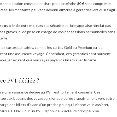
e consultation chez un dentiste peut atteindre
80 €
sans compter le
és, les montants peuvent devenir difficiles à gérer dès lors qu’il s’agit
t ou d’incidents majeurs
: La sécurité sociale japonaise n’inclut pas
es graves, ni de prise en charge de vos possessions personnelles sans
ivile.
ines cartes bancaires, comme les cartes Gold ou Premium ou les
frent une assurance voyage. Cependant, ces garanties sont souvent
mois) et exigent que vous ayez payé vos billets avec la carte.
ce PVT dédiée ?
ire une assurance dédiée au PVT est fortement conseillé. Ces
tée aux besoins des voyageurs longue durée : rapatriement vers votre
harge des billets d’avion d’un proche pour qu’il vienne vous assister,
édicaux à 100% . Pour un PVT Japon, deux acteurs principaux se