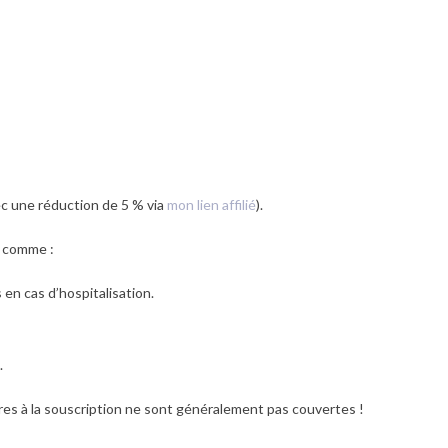
ec une réduction de 5 % via
mon lien affilié
).
s comme :
s en cas d’hospitalisation.
.
es à la souscription ne sont généralement pas couvertes !