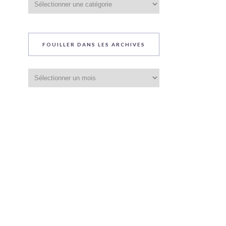
du
blog
FOUILLER DANS LES ARCHIVES
Fouiller
dans
les
archives