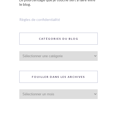
le blog.
Règles de confidentialité
CATÉGORIES DU BLOG
Catégories
du
blog
FOUILLER DANS LES ARCHIVES
Fouiller
dans
les
archives