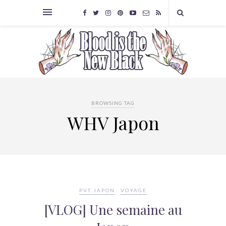
BROWSING TAG
WHV Japon
PVT JAPON
VOYAGE
[VLOG] Une semaine au