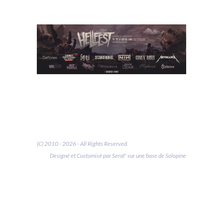
(C) 2010 - 2026 - All Rights Reserved.
Designé et Customisé par Seraf' sur une base de Solopine