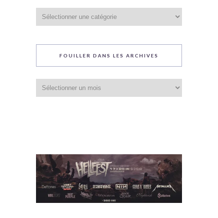
Catégories
du
blog
FOUILLER DANS LES ARCHIVES
Fouiller
dans
les
archives