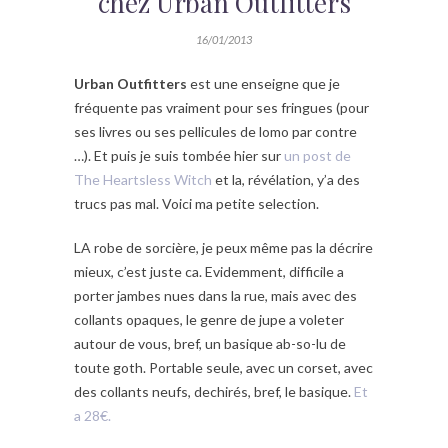
chez Urban Outfitters
16/01/2013
Urban Outfitters
est une enseigne que je
fréquente pas vraiment pour ses fringues (pour
ses livres ou ses pellicules de lomo par contre
…). Et puis je suis tombée hier sur
un post de
The Heartsless Witch
et la, révélation, y’a des
trucs pas mal. Voici ma petite selection.
LA robe de sorcière, je peux même pas la décrire
mieux, c’est juste ca. Evidemment, difficile a
porter jambes nues dans la rue, mais avec des
collants opaques, le genre de jupe a voleter
autour de vous, bref, un basique ab-so-lu de
toute goth. Portable seule, avec un corset, avec
des collants neufs, dechirés, bref, le basique.
Et
a 28€.