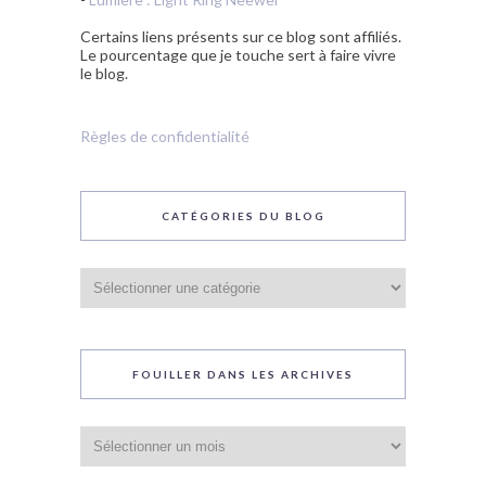
Certains liens présents sur ce blog sont affiliés.
Le pourcentage que je touche sert à faire vivre
le blog.
Règles de confidentialité
CATÉGORIES DU BLOG
Catégories
du
blog
FOUILLER DANS LES ARCHIVES
Fouiller
dans
les