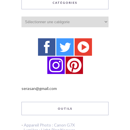
CATÉGORIES
Catégories
serasan@gmail.com
OUTILS
-
Appareil Photo : Canon G7X
-
Lumière : Light Ring Neewer