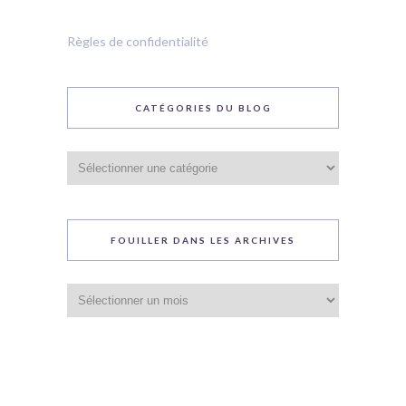
Règles de confidentialité
CATÉGORIES DU BLOG
Catégories
du
blog
FOUILLER DANS LES ARCHIVES
Fouiller
dans
les
archives